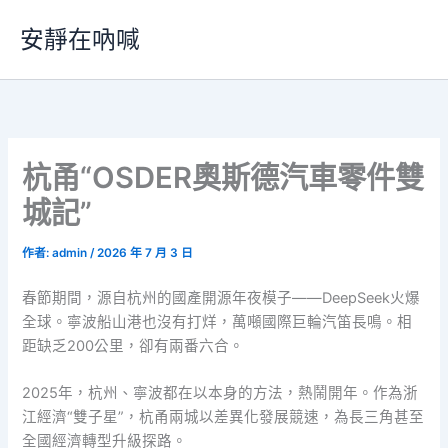
跳
安靜在吶喊
至
主
要
內
容
杭甬“OSDER奧斯德汽車零件雙
城記”
作者:
admin
/
2026 年 7 月 3 日
春節期間，源自杭州的國產開源年夜模子——DeepSeek火爆
全球。寧波船山港也沒有打烊，萬噸國際巨輪汽笛長鳴。相
距缺乏200公里，卻有兩番六合。
2025年，杭州、寧波都在以本身的方法，熱鬧開年。作為浙
江經濟“雙子星”，杭甬兩城以差異化發展競速，為長三角甚至
全國經濟轉型升級探路。