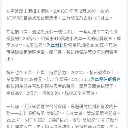
在寧波船山港梅山港區，2月18日午時12時30分，編號
AT555的自動駕駛智能集卡，正行駛在前去橋吊的路上。
在這個口岸，通過風光儲一體化項目，一年可減少二氧化碳
排放約2.26萬噸，相當于410萬輛小汽車一天的碳排放量，截
至2024年末風光累計
汽車材料
發電量已超過3000萬千瓦時，
可基礎滿足港區岸電、龍門吊、智能換電站等設備的用電需
求。
杭州也在工業、外貿上持續發力。2024年，杭州規模以上工
業增添值4409億元、比上年增長4.0%；出口
汽車零件報價
高
新技術產就在葉秋鎖還在思考的時候，節目又開始錄製了。
嘉賓品911.2億元、增長8.9%，規模居全省首位。
一年前，浙江省委兩次召開會議，專題研討杭州和寧波的任
務——若何唱好杭甬“雙城記”。究其本質，雙城是競合關系。
2025年，浙江出臺的《唱好杭州、寧波“雙城記”五年行動計
劃》迎來收官之年。兩城取長補短，實現新動力汽車、集成