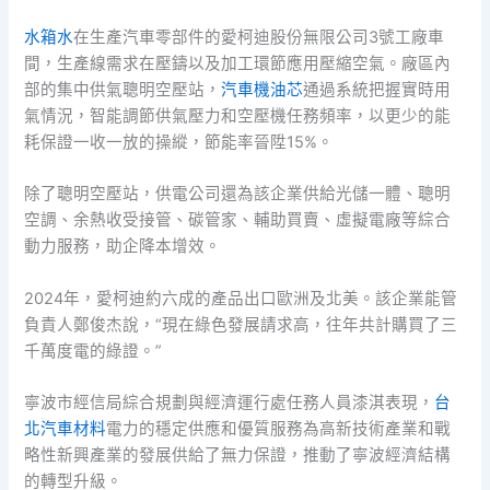
水箱水
在生產汽車零部件的愛柯迪股份無限公司3號工廠車
間，生產線需求在壓鑄以及加工環節應用壓縮空氣。廠區內
部的集中供氣聰明空壓站，
汽車機油芯
通過系統把握實時用
氣情況，智能調節供氣壓力和空壓機任務頻率，以更少的能
耗保證一收一放的操縱，節能率晉陞15%。
除了聰明空壓站，供電公司還為該企業供給光儲一體、聰明
空調、余熱收受接管、碳管家、輔助買賣、虛擬電廠等綜合
動力服務，助企降本增效。
2024年，愛柯迪約六成的產品出口歐洲及北美。該企業能管
負責人鄭俊杰說，“現在綠色發展請求高，往年共計購買了三
千萬度電的綠證。”
寧波市經信局綜合規劃與經濟運行處任務人員漆淇表現，
台
北汽車材料
電力的穩定供應和優質服務為高新技術產業和戰
略性新興產業的發展供給了無力保證，推動了寧波經濟結構
的轉型升級。