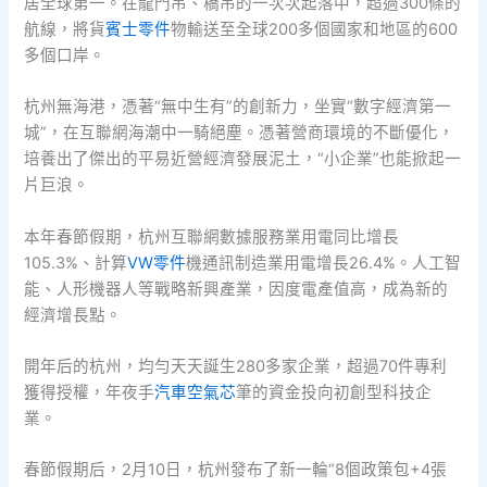
居全球第一。在龍門吊、橋吊的一次次起落中，超過300條的
航線，將貨
賓士零件
物輸送至全球200多個國家和地區的600
多個口岸。
杭州無海港，憑著“無中生有”的創新力，坐實“數字經濟第一
城”，在互聯網海潮中一騎絕塵。憑著營商環境的不斷優化，
培養出了傑出的平易近營經濟發展泥土，“小企業”也能掀起一
片巨浪。
本年春節假期，杭州互聯網數據服務業用電同比增長
105.3%、計算
VW零件
機通訊制造業用電增長26.4%。人工智
能、人形機器人等戰略新興產業，因度電產值高，成為新的
經濟增長點。
開年后的杭州，均勻天天誕生280多家企業，超過70件專利
獲得授權，年夜手
汽車空氣芯
筆的資金投向初創型科技企
業。
春節假期后，2月10日，杭州發布了新一輪“8個政策包+4張