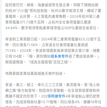
從阿里巴巴、網易、海康威視等先發企業，到眼下頻頻出圈
的杭州“六小龍”等科技新銳，杭州以數字經濟主導，構成了覆
蓋電商、云計算、人工智能的產業集群。2024年杭州第三產
業用電量371.73億千瓦時，占杭州全社會用電量比重達
34.64%，數字經濟焦點產業增添值占GDP比重居全省首位。
寧波則工業貢獻凸起，2024年第二產業用電量823.22億千瓦
時，同比增長11.56%，占寧波全社會用電量比重高達
71.14%。2024年，寧波新增國家級單項冠軍企業21家，總數
已有104家，「哦，那你媽知
德系車零件
道了應該很高興。」
鄰居感慨道，「成為全國首個“百冠之城”。
地輿稟賦差異培養兩城後天條件紛歧。
寧波，甬江、姚江、奉化江三江交匯，東流進海，是“海上絲
綢之路”東方始發地。制造與外貿聯動，在全球貿易摩擦和供
應鏈不穩定的形勢下，202
保時捷零件
4年寧波船山港仍逆勢
增長，完成貨物吞吐量13.77億噸，同比增長4%，連續16年位