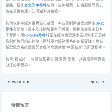
電路、智能
台北汽車零件
裝備、生物醫藥、紡織服裝等標志
性產業鏈共建，江河湖海有和鳴。
杭州以數字經濟重構城市基因，寧波靠制造基礎鍛造產
Benz
零件
業韌性。數字依托制培養有了轉化，制造融會數字就有
了智造，兩
Porsche零件
城正在經濟轉型深水區摸索多元思緒
及創新協同的能夠性。兩城電力服務體系的創新實踐，也為
新型電力系統建設契合經濟發展供給“軟硬結合”的鮮活樣本。
杭甬“雙城記”，以錯位互補的“雙螺旋”進化，共挑經濟年夜省
浙江的年夜梁。
PREVIOUS
NEXT
發佈留言