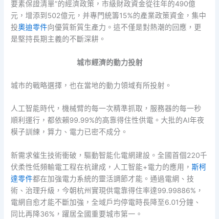
要素保證清單”的經濟政策，市級財政資金從往年的490億
元，增添到502億元，并專門統籌15%的產業政策資金，集中
投
奧迪零件
向優質新質生產力。這不僅是對熱潮的回應，更
是堅持長期主義的不斷深耕。
城市經濟的動力投射
城市的戰略選擇，也在當地的動力領域有所投射。
人工智能時代，機械臂的每一次精準抓取，服務器的每一秒
順利運行，都依賴99.99%的高靠得住性供電。大批的AI年夜
模子訓練，算力、電力已密不成分。
新需求催生技術衝破，驅動智能化電網建設。全國首個220千
伏柔性低頻輸電工程在杭建成，人工智能+電力的應用，
斯柯
達零件
都在加強電力系統的靈活調節才能。通過電網、技
術、治理升級，今朝杭州實現供電靠得住率達99.99886%，
電網自愈才能不斷加強，全域戶均停電時長降至6.01分鐘、
同比再降36%，躍居全國重要城市第一。