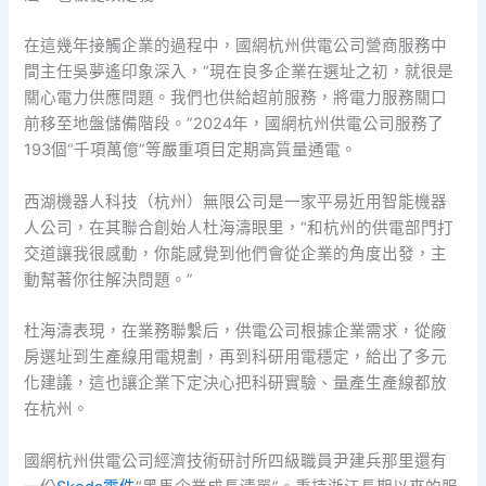
在這幾年接觸企業的過程中，國網杭州供電公司營商服務中
間主任吳夢遙印象深入，“現在良多企業在選址之初，就很是
關心電力供應問題。我們也供給超前服務，將電力服務關口
前移至地盤儲備階段。”2024年，國網杭州供電公司服務了
193個“千項萬億”等嚴重項目定期高質量通電。
西湖機器人科技（杭州）無限公司是一家平易近用智能機器
人公司，在其聯合創始人杜海濤眼里，“和杭州的供電部門打
交道讓我很感動，你能感覺到他們會從企業的角度出發，主
動幫著你往解決問題。”
杜海濤表現，在業務聯繫后，供電公司根據企業需求，從廠
房選址到生產線用電規劃，再到科研用電穩定，給出了多元
化建議，這也讓企業下定決心把科研實驗、量產生產線都放
在杭州。
國網杭州供電公司經濟技術研討所四級職員尹建兵那里還有