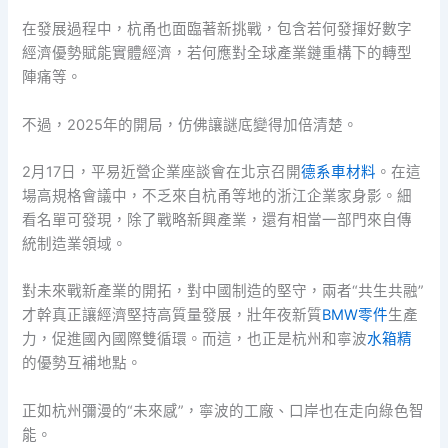
在發展過程中，杭甬也面臨著新挑戰，包含若何發揮好數字
經濟優勢賦能實體經濟，若何應對全球產業鏈重構下的轉型
陣痛等。
不過，2025年的開局，仿佛讓謎底變得加倍清楚。
2月17日，平易近營企業座談會在北京召開
德系車材料
。在這
場高規格會議中，不乏來自杭甬等地的浙江企業家身影。細
看名單可發現，除了戰略新興產業，還有相當一部門來自傳
統制造業領域。
對未來戰新產業的開拓，對中國制造的堅守，兩者“共生共融”
才幹真正讓經濟堅持高質量發展，壯年夜新質
BMW零件
生產
力，促進國內國際雙循環。而這，也正是杭州和寧波
水箱精
的優勢互補地點。
正如杭州彌漫的“未來感”，寧波的工廠、口岸也在走向綠色智
能。