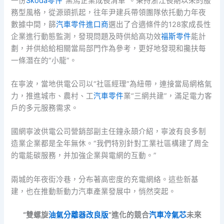
一份
Skoda零件
“黑馬企業成長清單”。秉持浙江長期以來的服
務型風格，從源頭抓起，往年尹建兵帶領團隊依托動力年夜
數據中間，篩
汽車零件進口商
選出了合適條件的128家成長性
企業進行動態監測，發現問題及時供給高功效
福斯零件
能計
劃，并供給給相關當局部門作為參考，更好地發現和攙扶每
一條潛在的“小龍”。
在寧波，當地供電公司以“社區經理”為紐帶，連接當局網格氣
力，推進城市、農村、工
汽車零件
業“三網共建”，滿足電力客
戶的多元服務需求。
國網寧波供電公司營銷部副主任鐘永頡介紹，寧波有良多制
造業企業都是全年無休。“我們特別針對工業社區構建了周全
的電能碳服務，并加強企業與電網的互動。”
兩城的年夜街冷巷，分布著高密度的充電網絡。這些新基
建，也在推動新動力汽車產業發展中，悄然突起。
“雙螺旋
油氣分離器改良版
”進化的競合
汽車冷氣芯
未來