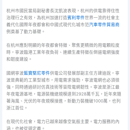
杭州市國民當局副秘書長沈凱波表現，杭州的供電靠得住性
治理行之有效，為杭州加速打造
賓利零件
世界一流的社會主
義代化國際年夜都會和中國式現代化城市范
汽車零件貿易商
例奠基了動力基礎。
在杭州應對明顯的年夜都會特徵、聚焦更精微的用電顆粒度
時，寧波臨港工業年夜負荷、連續生產特徵在倒逼電網強度
和韌度建設。
國網寧波
藍寶堅尼零件
供電公司發展部副主任方建迪說，寧
波是典範的工業型城市，用電需求強勁，寧波電網也必須很
強，同時通過研討仿真技術等晉陞電網韌性。寧波是浙江最
年夜電源基地，電源裝機總規模達到2928萬千瓦，近年來隨
著海風、光伏的年夜規模接進，新動力裝機破1000萬，也列
浙江首位。
在現代化社會，電力已越來越像空氣般主要。電力服務的內
涵，也被從頭定義。