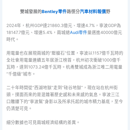
雙城發展的
Bentley零件
路徑分
汽車材料報價
野
2024年，杭州GDP達21860.3億元、增速4.7%，寧波GDP為
18147.7億元、增速5.4%，兩城總
Audi零件
量邁進40000億元
時代。
用電量也在展現兩城的“壓艙石”位置，寧波以1157億千瓦時的
全社會用電量連續五年居浙江榜首，杭州初次衝破1000億千
瓦時，達到1073.24億千瓦時。杭甬雙城成為浙江唯二用電量
“千億級”城市。
二十年時間從“西湖地獄”走到“硅谷地獄”，現在站在杭州街
頭，撲面而來的是混雜著歷史感和未來感的氣息。寧波三江
口雕鏤下的“寧波幫”身影以及所承托起的城市精力基底，至今
仍清楚可見。
細分數據也可見兩城經濟結構的差異。