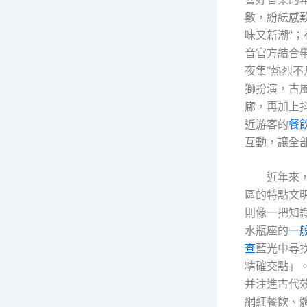
數，紛紜感
味又新潮”
音官方結合
夜集”熱烈
獅扮演，古
廊，再加上
近游客的
餐
互動，讓全
近年來
區的特點文
則像一把知
水瓶座的
一
查
藍光中尋找
精確交點」
并注進古代
網紅餐飲、