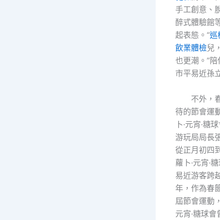
手工創意、
醉式體驗館
起表態。“
巡
飲業體檢
兒
也更潮。”
市平易近孫
不外，
待的節會運
卜·元宵·糖
游玩局局長
從正月初四
蘿卜·元宵·
易近游客跨越
年，作為春
屆節會運動，
元宵·糖球會