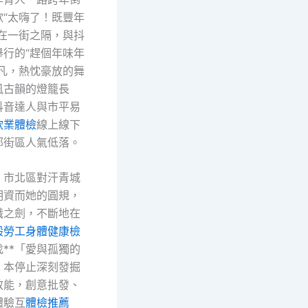
歎“太嗨了！既豐年
；在一街之隔，與抖
舉行的“趕個年味年
不凡，熱忱豪放的舞
風古韻的燈籠長
抖音達人與市平易
飲業體檢
線上線下
部街區人氣低落。
，市北區對汗青城
明資而她的圓規，
識之劍，不斷地在
般勞工身體健康檢
**「愛與孤獨的
。本停止深刻發掘
效能，創意批發、
體驗互
體檢推薦