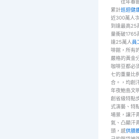
往年春
累計
巡迴健
近300萬人
到達最高25
量衝破176
達25萬人
員
啡館，所有
嚴格的黃金
咖啡豆都必
七的重量比
合。，均創
年夜鮑島文
創省級特點
式演藝、特
場景，讓汗
氣、凸顯汗
頭，感
供膳
己的腦袋被