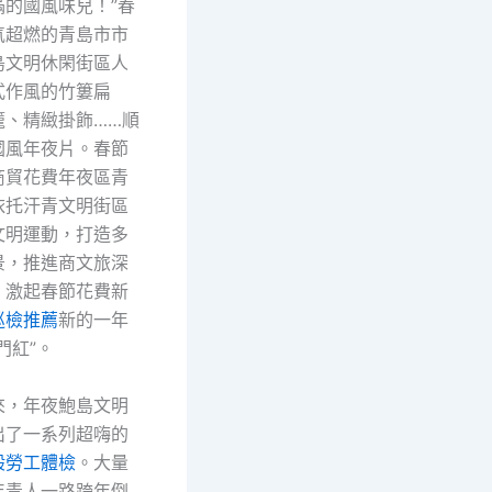
滿的國風味兒！”春
氣超燃的青島市市
島文明休閑街區人
式作風的竹簍扁
籠、精緻掛飾……順
國風年夜片。春節
商貿花費年夜區青
依托汗青文明街區
文明運動，打造多
景，推進商文旅深
，激起春節花費新
巡檢推薦
新的一年
門紅”。
來，年夜鮑島文明
出了一系列超嗨的
般勞工體檢
。大量
年青人一路跨年倒