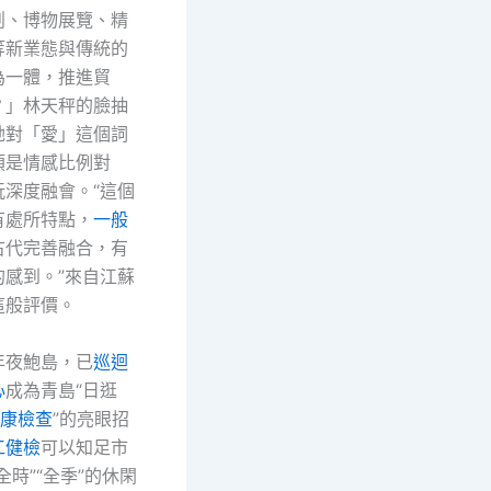
創、博物展覽、精
等新業態與傳統的
為一體，推進貿
？」林天秤的臉抽
她對「愛」這個詞
須是情感比例對
玩深度融會。“這個
有處所特點，
一般
古代完善融合，有
的感到。”來自江蘇
這般評價。
年夜鮑島，已
巡迴
心
成為青島“日逛
康檢查
”的亮眼招
工健檢
可以知足市
全時”“全季”的休閑