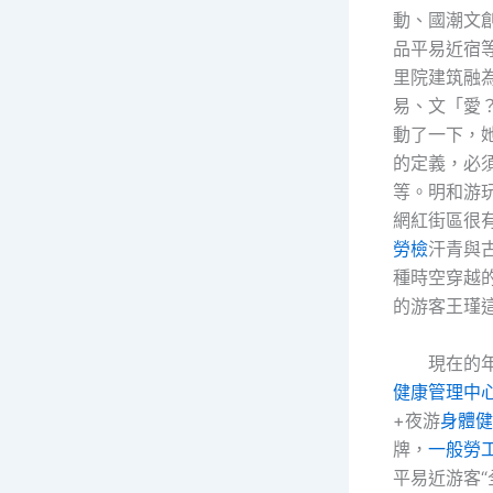
動、國潮文
品平易近宿
里院建筑融
易、文「愛
動了一下，
的定義，必
等。明和游
網紅街區很
勞檢
汗青與
種時空穿越
的游客王瑾
現在的
健康管理中
+夜游
身體健
牌，
一般勞
平易近游客“