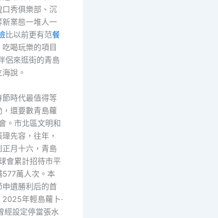
脫口秀俱樂部、沉
等新業態一堆人一
檢
比以前更有范
餐
，吃喝玩樂的項目
陪伴侶來逛街的青島
立海說。
春節時代最值得等
動，還要數青島蘿
球會。市北區文明和
張瑋先容，往年，
到正月十六，青島
糖球會累計招待市平
577萬人次。本
節申遺勝利后的首
2025年輕島蘿卜·
曾經設定停當張水