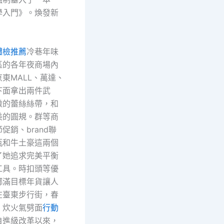
學入門》。煥發新
體檢推薦
冷巷年味
區的各年夜商場內
東MALL、萬達、
下面拿出兩件武
緻的蕾絲絲帶，和
美的圓規。群等商
促銷、brand聯
瓶和牛土豪這兩個
了她追求完美平衡
工具。時扣頭等優
瑯滿目標年貨讓人
在臺東步行街，春
，炊火氣劈面
行動
自進級改革以來，