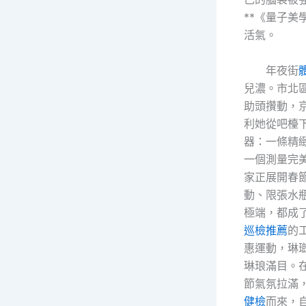
**《量子美
活氣。
年夜街
兒濃。市北
助頭攢動，京
利她從吧檯
器：一條精
一個測量完
家正展開春節
動、限張水
極端，都成
巡檢推薦
的
惠運動，琳
琳琅滿目。
節氣氛拉滿
健檢
而來，