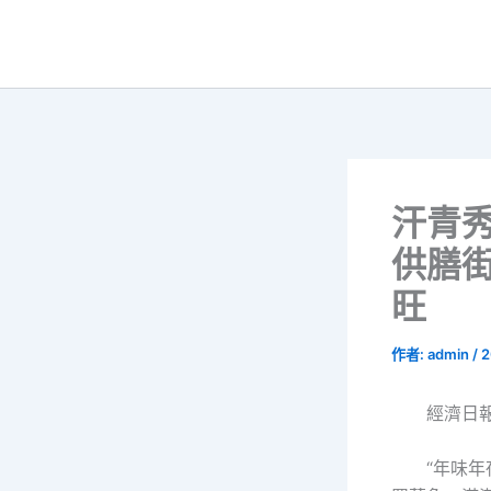
跳
至
主
要
內
容
汗青
供膳
旺
作者:
admin
/
2
經濟日
“年味