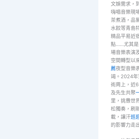
文娛需求，到廣
嗨唱音樂現
茶煮酒，品
水餃等青島
精品平易近
點……尤其
場音樂表演
空間轉型以
薦
夜型音樂
竭。2024
術周上，近6
及先生共聚
里，挑釁世
松獨奏，刷
載，讓汗
巡
的影響力走出