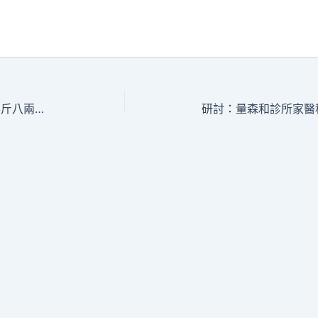
西班牙法國兩隊強強對決億嵐工學椅 半斤八兩 難定勝敗