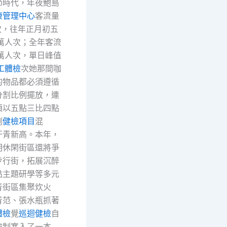
節時代，年夜鮑島
康管理中心
客流量
次，往年正月初五
萬人次；全年客流
5萬人次，單日峰值
工體檢
次她那間咖
的物品都必須遵循
分割比例擺放，連
須以五點三比四點
例
健檢項目
混
汗青新高。本年，
明休閑街區還將爭
步行街，拓展沉醉
點主題研學等多元
青街區集聚炊火
青范、張水瓶抓著
體檢
覺
巡迴健檢
自
強制塞入了一本