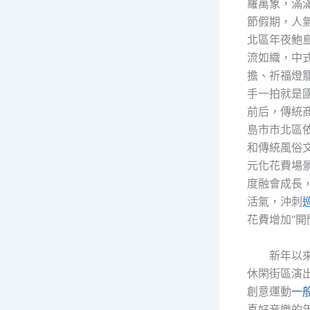
羅萬象，滿
節假期，人
北區年夜鮑
流如織，中
擔、祈福燈
手一拍就是
前后，傳統
島市市北區
和傳統風俗
元化花費場
度融會成長
活氣，沖刺
花費增加“開
新年以
休閑街區演
創意運動
一
喜好音樂的