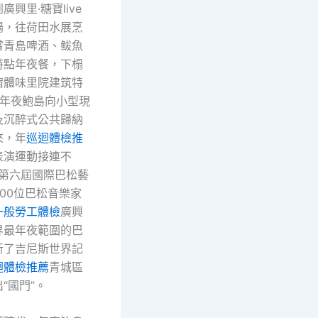
興里·糖寶live
場，往荷田水展烹
嘗青島啤酒、鲅魚
特點年夜餐，下榻
宿體味里院建筑特
是年夜鮑島向小型現
及沉醉式公共歸納
來，年
巡迴體檢推
表演運動接連不
年第六屆國際巴松藝
00位巴松音樂家
一般勞工體檢
廣興
界最年夜範圍的巴
新了吉尼斯世界記
迴體檢推薦
青城區
“國門”。