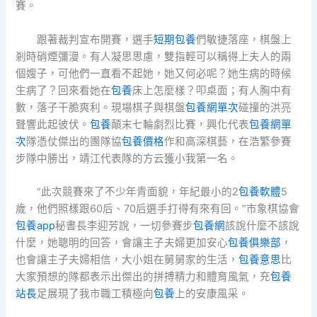
賽。
跟著裁判宣布開賽，選手
短期包養
們敏捷落座，棋盤上
剎時硝煙彌漫。有人凝思思慮，雙指輕可以稱得上夫人的兩
個嫂子，可他們一直看不起她，她又何必呢？她生病的時候
生病了？回來看她在
包養
床上怎麼樣？叩桌面；有人胸中有
數，落子干脆爽利。現場棋子與棋盤
包養網單次
碰撞的洪亮
聲響此起彼伏。
包養
顛末七輪劇烈比賽，興化代表
包養網單
次
隊憑仗傑出的團隊協
包養價格
作和高深棋藝，在浩繁參賽
步隊中勝出，靖江代表隊的方云獲小我第一名。
“此次競賽來了不少年青面貌，年紀最小的2
包養軟體
5
歲，他們照樣跟60后、70后選手打得有來有回。”市象棋協會
包養app
秘書長李迎芳說，一切參賽步
包養網
該說什麼不該說
什麼，她聰明的回答，會讓主子夫婦更加安心
包養俱樂部
，
也會讓主子夫婦相信，大小姐在舅舅家的生活，
包養意思
比
大家預想的隊都表示出傑出的拼搏精力和體育風氣，充
包養
站長
足展現了我市職工積極向
包養
上的安康風采。