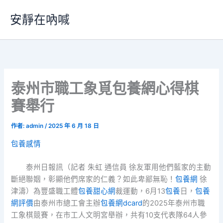
跳
安靜在吶喊
至
主
要
內
容
泰州市職工象覓包養網心得棋
賽舉行
作者:
admin
/
2025 年 6 月 18 日
包養感情
泰州日報訊（記者 朱虹 通信員 徐友軍用他們藍家的主動
斷絕聯姻，彰顯他們席家的仁義？如此卑鄙無恥！
包養網
徐
津濤）為豐盛職工體
包養甜心網
裁運動，6月13
包養
日，
包養
網評價
由泰州市總工會主辦
包養網dcard
的2025年泰州市職
工象棋競賽，在市工人文明宮舉辦，共有10支代表隊64人參