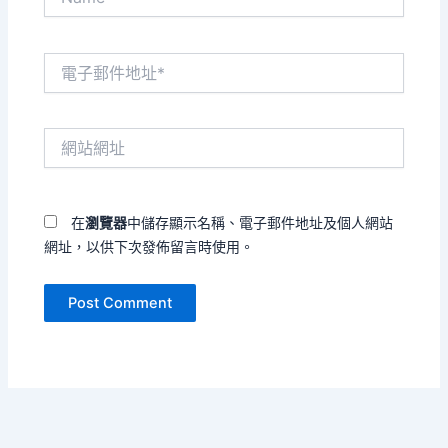
電
子
郵
件
網
地
站
址
網
*
址
在
瀏覽器
中儲存顯示名稱、電子郵件地址及個人網站
網址，以供下次發佈留言時使用。