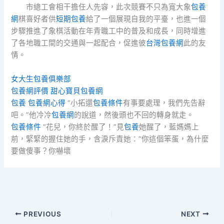
市總工會相干擔任人先容，此次競賽不只為寬大象
包養
網
棋喜好者供
短期包養
給了一個展現自我的平臺，也進一個
步驟推進了象棋活動在年青職工中的普及和成長，同時增進
了各地職工間的交通與一起配合，促進彼
台灣包養網
此的友
情。
女大生包養俱樂部
包養網評價
甜心寶貝包養網
包養
包養網心得
“小拓還
包養條件
有事要處理，我們先告辭
吧。”他冷冷
包養網
的說道，然後頭也不回的轉身就走。
包養條件
“花兒，你終於醒了！”見
包養
她醒了，藍媽媽上
前，緊緊的握住她的手，含淚斥責她：“你這個笨蛋，為什麼
要做傻事？你嚇壞
PREVIOUS
NEXT