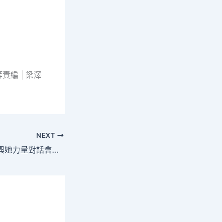
編 | 梁澤
NEXT
實踐分享：鄉村振興她力量對話會探去九宮格私密空間索科技賦能女性發展新路徑_中國網