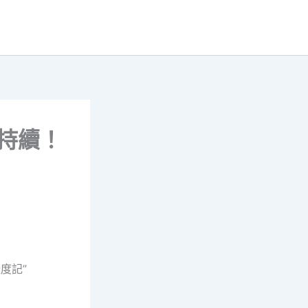
持續！
度記”