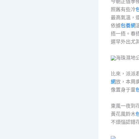
今朝正值季
照舊有些冷
最高氣溫，
依據
包養網
捂一捂。春捂
遲早外出尤
海珠濕地公
比來，派派君
網
放，本周
像置身于童
東風一夜到
黃花風鈴木
不煩惱認錯