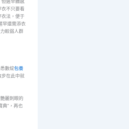
，但遲早體感
穿衣不只要看
穿衣法，便于
遲早還需添衣
禦力較弱人群
荊悉數綻
包養
散步在此中就
網
艷麗刺眼的
寶典”，再也