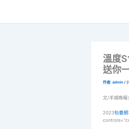
跳
至
主
要
內
容
溫度
送你
作者:
admin
/
2
文/羊城晚報
2023
包養網
controls