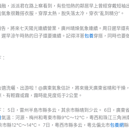
融融，派派君在路上察看到，有些怕熱的鄰居早上曾經穿戴短袖
的氣象很難搭衣服，穿厚太熱，脫失落太冷，穿衣“亂到精分”。
預告，將來七天陽光連續營業，廣州晴燥氣象連續。周日遲早還
，遲早涼午時熱的日子還要連續。記得洋蔥
包養
穿搭，同時也要
下：
合適洗曬、出游啦！@廣東氣象估計，將來幾天廣東省晴和干燥
涼、有輕霧或霧，霧時能見度低于2公里。
下： 5日，雷州半島市縣多云，其余市縣晴到少云。 6日，廣東
養
氣溫：河源、梅州和粵東市縣9℃～12℃，粵西和珠江三角洲南
余市縣12℃～14℃。 7日，粵西市縣多云，粵北偏北市
包養網
縣