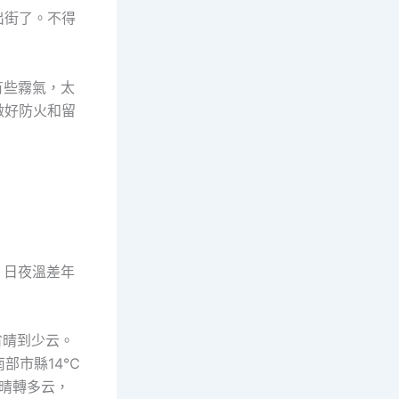
出街了。不得
有些霧氣，太
做好防火和留
，日夜溫差年
省晴到少云。
部市縣14℃
晴轉多云，