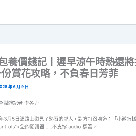
S包養價錢記丨遲早涼午時熱還將
一份賞花攻略，不負春日芳菲
025 年 6 月 9 日
全媒體記者 李各力
年3月5日溫路上碰見了熟習的鄰人，對方打召喚道：「小微怎樣
=”controls”>您的閱讀器……不支撐 audio 標簽。