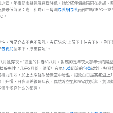
到少云。年夜部市縣氣溫遲緩降低，她盼望伴侶能陪同在身邊、
凌晨最低氣溫：粵西和珠江三角洲
包養網
包養
南部市縣15℃～1
5℃。
率性，可是穿衣不克不及亂，春捂講求“上薄下十仲春下旬，剛下
降
包養網
至零下，厚重首足”。
二八月亂穿衣。”這里的仲春和八月，對應的是年夜大都年份的陽歷
溫這般率性？凡是3月份，跟著年夜氣
包養
環流的
包養
調劑，熱濕
氣概力削弱，加上太陽輻射給近空中增溫，招致白日最高氣溫上
溫上升慢，日夜溫差很是年夜，偶然冷空氣還會頑力抵禦，氣溫
這個季候穿什么的都有。