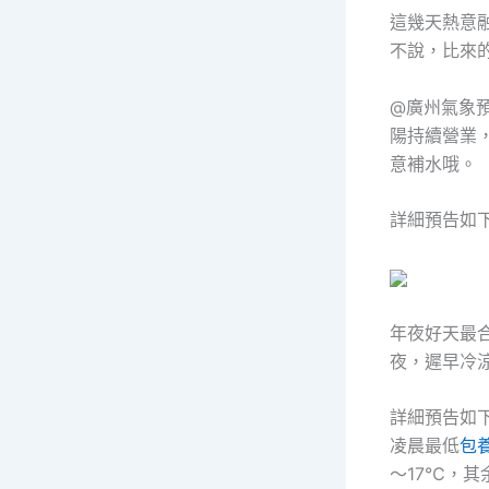
這幾天熱意
不說，比來
@廣州氣象
陽持續營業
意補水哦。
詳細預告如
年夜好天最
夜，遲早冷
詳細預告如
凌晨最低
包
～17℃，其