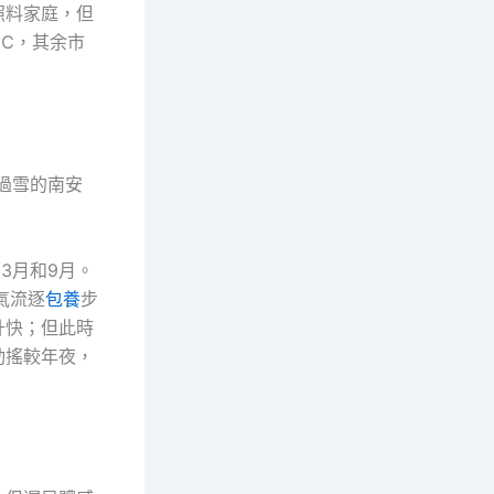
照料家庭，但
8℃，其余市
過雪的南安
3月和9月。
氣流逐
包養
步
升快；但此時
動搖較年夜，