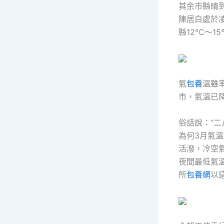
其余市縣晴
陳居白處於
縣12℃～1
氣
包養
溫雖
市，氣溫已
俗話說：“
為何3月氣
活潑，冷空
夜間最低氣
所
包養網
以