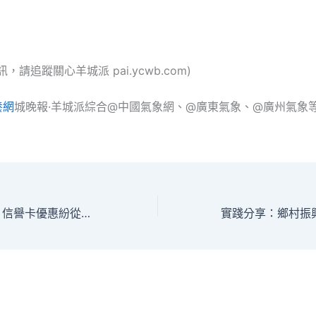
，請追蹤關心羊城派 pai.ycwb.com)
養網
城晚報·羊城派綜合@中國氣象網、@廣東氣象、@廣州氣象等責
景區紛klook 客路 信譽卡優惠紛從降價到免票，為何支出還增添了？