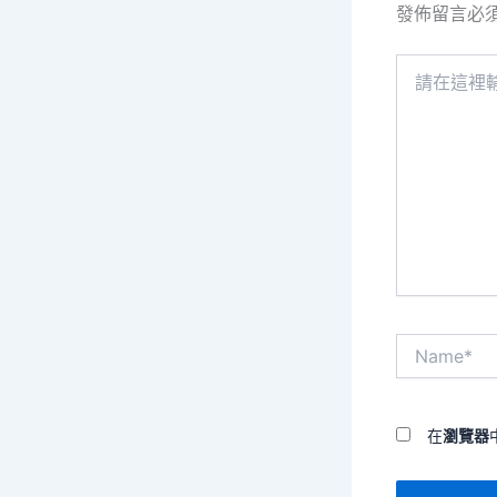
發佈留言必
請
在
這
裡
輸
入
內
容...
Name*
在
瀏覽器