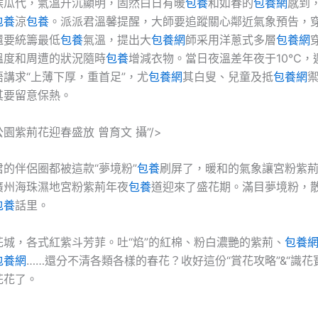
候瓜代，氣溫升沉顯明，固然白日有暖
包養
和如春的
包養網
感到
包養
涼
包養
。派派君溫馨提醒，大師要追蹤關心鄰近氣象預告，
還要統籌最低
包養
氣溫，提出大
包養網
師采用洋蔥式多層
包養網
溫度和周遭的狀況隨時
包養
增減衣物。當日夜溫差年夜于10℃，
講求“上薄下厚，重首足”，尤
包養網
其白叟、兒童及抵
包養網
其要留意保熱。
園紫荊花迎春盛放 曾育文 攝”/>
的伴侶圈都被這款“夢境粉”
包養
刷屏了，暖和的氣象讓宮粉紫
廣州海珠濕地宮粉紫荊年夜
包養
道迎來了盛花期。滿目夢境粉，
包養
話里。
花城，各式紅紫斗芳菲。吐“焰”的紅棉、粉白濃艷的紫荊、
包養
包養網
……還分不清各類各樣的春花？收好這份“賞花攻略”&“識花
花花了。