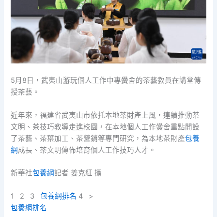
5月8日，武夷山游玩個人工作中專黌舍的茶藝教員在講堂傳
授茶藝。
近年來，福建省武夷山市依托本地茶財產上風，連續推動茶
文明、茶技巧教導走進校園，在本地個人工作黌舍重點開設
了茶藝、茶葉加工、茶營銷等專門研究，為本地茶財產
包養
網
成長、茶文明傳佈培育個人工作技巧人才。
新華社
包養網
記者 姜克紅 攝
1 2 3
包養網排名
4 >
包養網排名