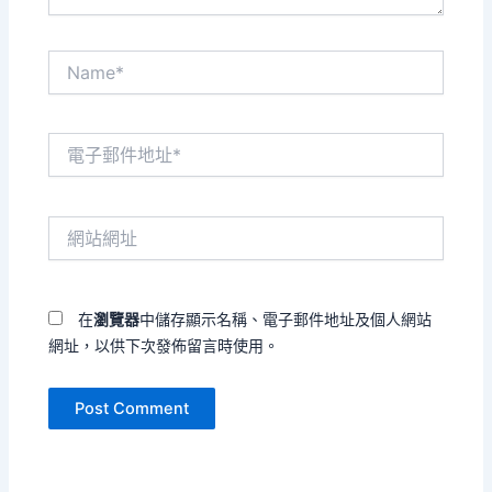
Name*
電
子
郵
件
網
地
站
址
網
*
址
在
瀏覽器
中儲存顯示名稱、電子郵件地址及個人網站
網址，以供下次發佈留言時使用。