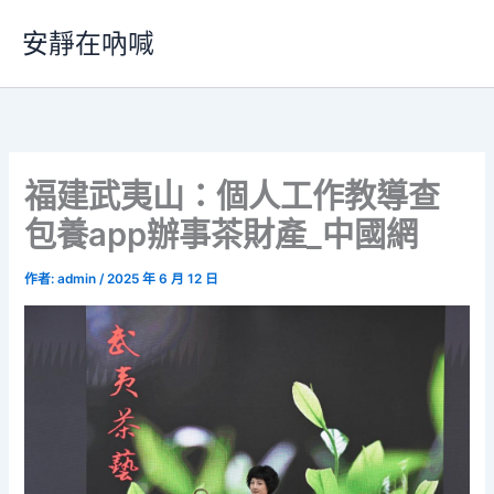
跳
安靜在吶喊
至
主
要
內
容
福建武夷山：個人工作教導查
包養app辦事茶財產_中國網
作者:
admin
/
2025 年 6 月 12 日