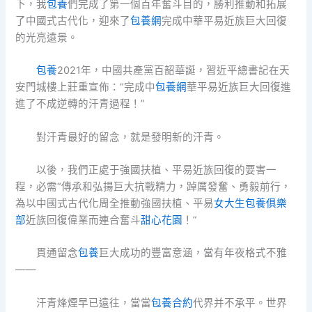
下，我
包養
們完成了第一個百年奮斗目的，勝利推動和拓展
了中國式古代化，迎來了
包養網
完成中華平易近族巨大回復
的光亮遠景。
包養
2021年，中國共產黨百韶華誕，習近平總書記在天
安門城樓上莊重宣佈：“完成中
包養網
華平易近族巨大回復進
進了不成逆轉的汗青過程！”
對汗青最好的留念，就是發明新的汗青。
以後，我們正處于強國扶植、平易近族回復的要害一
程，必需“傳承和弘揚巨大抗戰精力，踔厲發奮、勇毅前行，
為以中國式古代化周全推動強國扶植、平易
女大生包養俱樂
部
近族回復偉業而連合奮斗
甜心花園
！”
貫通留念
包養
巨大成功的豐富意涵，當有年夜格式不雅
——
汗青烽煙早已遠往，當當
包養合約
代界并不承平。世界