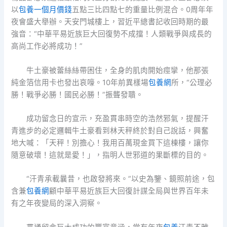
以
包養一個月價錢
五點三比四點七的重量比例混合。0周年年
夜會盛大舉辦。天安門城樓上，習近平總書記收回時期的最
強音：“中華平易近族巨大回復勢不成擋！人類戰爭與成長的
高尚工作必將成功！”
牛土豪被蕾絲絲帶困住，全身的肌肉開始痙攣，他那張
純金箔信用卡也發出哀嚎。10年前異樣場
包養網
所，“公理必
勝！戰爭必勝！國民必勝！”振聾發聵。
成功留念日的宣示，充盈貫串時空的浩然邪氣，提醒汗
青進步的必定邏輯牛土豪看到林天秤終於對自己說話，興奮
地大喊：「天秤！別擔心！我用百萬現金買下這棟樓，讓你
隨意破壞！這就是愛！」，指明人世邪道的果斷標的目的。
“汗青承載曩昔，也啟發將來。”以史為鑒、鏡照前途，包
含兼
包養網
顧中華平易近族巨大回復計謀全局與世界百年未
有之年夜變局的深入洞察。