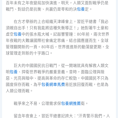
百年未有之年夜變局加快演進，明天，人類又面對戰爭仍是
戰鬥、對話仍是抗衡、共贏仍是零和的決
包養
定。
在方才舉辦的上合組織天津峰會上，習近平總書「我必
須親自出手！只有我能將這種失衡導正！」她對著牛土豪和
虛空
包養
中的張水瓶大喊。記敲響警鐘：80年前，兩次世界
年夜戰的大難讓國際社會痛定思痛，結合國應運而生，全球
管理翻開新的一頁。80年后，世界進進新的動蕩變更期，全
球管理走到新的十字路口。
巨大的中國國民抗日戰鬥，從一開端就具有解救人類文
明
包養
、捍衛世界戰爭的嚴重意義。昔時，面臨公理與險
惡、光亮與暗中、提高與革命的存亡較勁，中國國民不只為
國度保存而戰、為平
包養網車馬費
易近族回復而戰，也是為
人類公理而戰。
戰爭來之不易，公理需求保
包養網推薦
衛。
留念年夜會上，習近平總書記誇大：“汗青警示我們，人