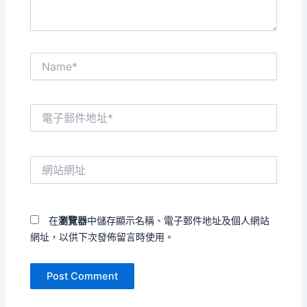
Name*
電
子
郵
件
網
地
站
址
網
*
址
在
瀏覽器
中儲存顯示名稱、電子郵件地址及個人網站
網址，以供下次發佈留言時使用。