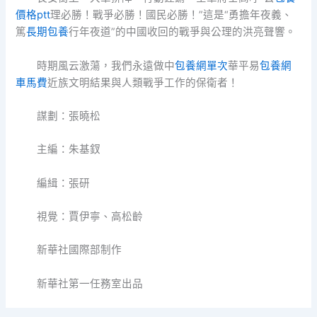
價格ptt
理必勝！戰爭必勝！國民必勝！”這是“勇擔年夜義、
篤
長期包養
行年夜道”的中國收回的戰爭與公理的洪亮聲響。
時期風云激蕩，我們永遠做中
包養網單次
華平易
包養網
車馬費
近族文明結果與人類戰爭工作的保衛者！
謀劃：張曉松
主編：朱基釵
編緝：張研
視覺：賈伊寧、高松齡
新華社國際部制作
新華社第一任務室出品