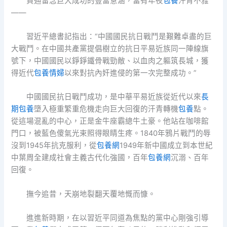
貫通留念巨大成功的豐富意涵，當有年夜
包養
汗青不雅
——
習近平總書記指出：“中國國民抗日戰鬥是艱難卓盡的巨
大戰鬥。在中國共產黨提倡樹立的抗日平易近族同一陣線旗
號下，中國國民以錚錚鐵骨戰勁敵、以血肉之軀筑長城，獲
得近代
包養情婦
以來對抗內奸進侵的第一次完整成功。”
中國國民抗日戰鬥成功，是中華平易近族從近代以來
長
期包養
墮入極重繁重危機走向巨大回復的汗青轉機
包養
點。
從這場混亂的中心，正是金牛座霸總牛土豪。他站在咖啡館
門口，被藍色傻氣光束照得眼睛生疼。1840年鴉片戰鬥的辱
沒到1945年抗克服利，從
包養網
1949年新中國成立到本世紀
中葉周全建成社會主義古代化強國，百年
包養網
沉溺、百年
回復。
撫今追昔，天崩地裂翻天覆地慨而慷。
進進新時期，在以習近平同道為焦點的黨中心剛強引導