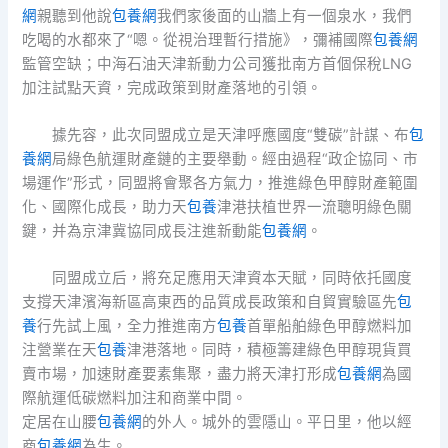
網
親聽到他說
包養網
我們家後面的山牆上有一個泉水，我們
吃喝的水都來了“嗯。從視治理暫行措施》，彌補國際
包養網
監管空缺；中海石油天津新動力公司獲批南方首個保稅LNG
加注試點天資，完成政策到財產落地的引領。
據先容，此次同盟成立是天津呼應國度“雙碳”計謀、布
包
養網
局綠色航運財產鏈的主要舉動。經由過程“政企協同、市
場運作”形式，同盟將會聚各方氣力，推進綠色甲醇財產範圍
化、國際化成長，助力天
包養
津港扶植世界一流聰明綠色關
鍵，并為京津冀協同成長注進新動能
包養網
。
同盟成立后，將充足應用天津資本天賦，同時依托國度
支撐天津濱海新區高東西的品質成長政策和自貿實驗區先
包
養
行先試上風，全力推進南方
包養
首單船舶綠色甲醇燃料加
注營業在天
包養
津港落地。同時，積極籌建綠色甲醇現貨買
賣市場，加速財產要素集聚，盡力將天津打形成
包養網
為國
際航運低碳燃料加注和商業中間。
定居在山腰
包養網
的外人。城外的雲隱山。平日里，他以經
商
包養網
為生。