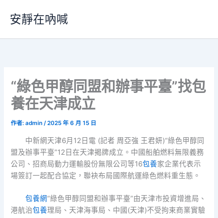
跳
安靜在吶喊
至
主
要
內
容
“綠色甲醇同盟和辦事平臺”找包
養在天津成立
作者:
admin
/
2025 年 6 月 15 日
中新網天津6月12日電 (記者 周亞強 王君妍)“綠色甲醇同
盟及辦事平臺”12日在天津揭牌成立。中國船舶燃料無限義務
公司、招商局動力運輸股份無限公司等16
包養
家企業代表示
場簽訂一起配合協定，聯袂布局國際航運綠色燃料重生態。
包養網
“綠色甲醇同盟和辦事平臺”由天津市投資增進局、
港航治
包養
理局、天津海事局、中國(天津)不受拘束商業實驗