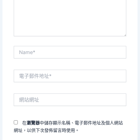
入
內
容...
Name*
電
子
郵
件
網
地
站
址
網
*
址
在
瀏覽器
中儲存顯示名稱、電子郵件地址及個人網站
網址，以供下次發佈留言時使用。