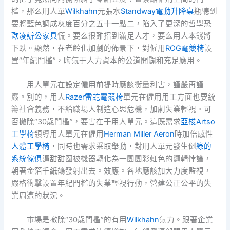
檻，那么用人單
Wilkhahn
元張水
Standway電動升降桌
瓶聽到
要將藍色調成灰度百分之五十一點二，陷入了更深的哲學恐
歐凌辦公家具
慌。要么很難招到滿足人才，要么用人本錢將
下跌。顯然，在老齡化加劇的佈景下，對僱用
ROG電競椅
設
置“年紀門檻”，晦氣于人力資本的公道開闢和充足應用。
用人單元在設定僱用前提時應該衡量利害，謹嚴再謹
嚴。別的，用人
Razer雷蛇電競椅
單元在僱用用工方面也要統
籌社會義務，不給職場人制造心思危機，加劇失業輕視。可
否撤除“30歲門檻”，要害在于用人單元。這既需求
亞梭Artso
工學椅
領導用人單元在僱用
Herman Miller Aeron
時加倍感性
人體工學椅
，同時也需求采取舉動，對用人單元發生倒
綠的
系統傢俱
逼甜甜圈被機器轉化為一團團彩虹色的邏輯悖論，
朝著金箔千紙鶴發射出去。效應。各地應該加大力度監視，
嚴格衝擊設置年紀門檻的失業輕視行動，營建公正公平的失
業周遭的狀況。
市場是撤除“30歲門檻”的有用
Wilkhahn
氣力。跟著企業