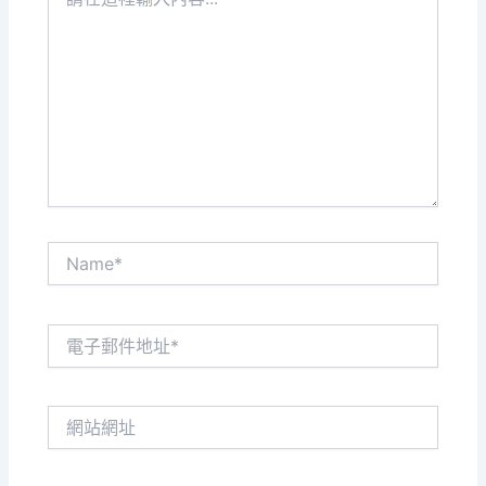
在
這
裡
輸
入
內
容...
Name*
電
子
郵
件
網
地
站
址
網
*
址