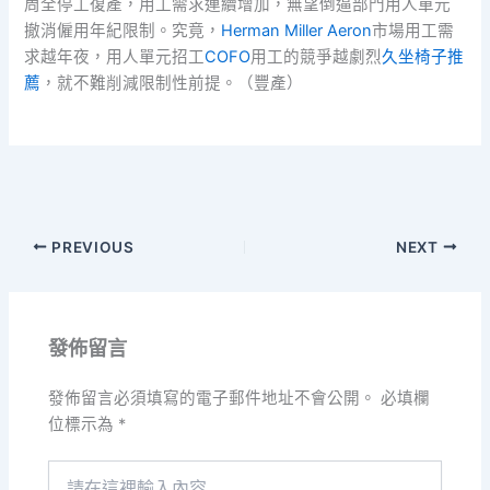
周全停工復產，用工需求連續增加，無望倒逼部門用人單元
撤消僱用年紀限制。究竟，
Herman Miller Aeron
市場用工需
求越年夜，用人單元招工
COFO
用工的競爭越劇烈
久坐椅子推
薦
，就不難削減限制性前提。（
豐產
）
PREVIOUS
NEXT
發佈留言
發佈留言必須填寫的電子郵件地址不會公開。
必填欄
位標示為
*
請