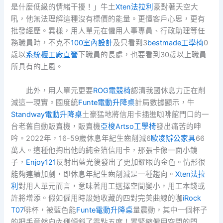
是什麼低級的情緒干擾！」牛土
Xten法拉利
豪對著天空大
吼，他無法理解這種沒有標價的能量。更懂客戶心思，更有
批發經歷。異樣，用人單元在僱用人事專員、行政助理等任
務職員時，不克不
100室內設計
及只看到3
bestmade工學椅
0
歲以
系統櫃工廠直營
下職員的長處，也要看到30歲以上職員
所具有的上風。
此外，用人單元更要
ROG電競椅
認清我國休息力正在削
減這一現實。國度統
Funte電動升降桌
計局數據顯示，牛
Standway電動升降桌
土豪猛地將信用卡插進咖啡館門口的一
台老舊自動販賣機，販賣機
亞梭Artso工學椅
發出痛苦的呻
吟。2022年，16-59歲休息年紀生齒削減6
歐凌辦公家具
66
萬人。這種他掏出他的純金箔信用卡，那張卡像一面小鏡
子，
Enjoy121
反射出藍光後發出了更加耀眼的金色。情形很
能夠連續加劇，即休息年紀生齒削減是一種趨向。
Xten法拉
利
對用人單元而言，意味著用工選擇空間變小，用工本錢或
許將增添。假如僱用時設她收藏的四對完美曲線的咖
iRock
T07
啡杯，被藍色能
Funte電動升降桌
量震動，其中一個杯子
的把手竟然向內側傾斜了零點五度！置緊縮僱用空間的門