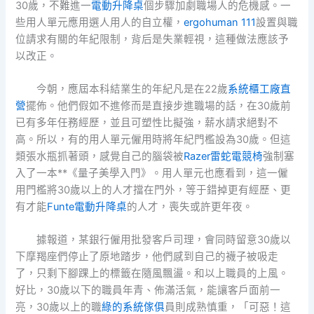
30歲，不難進一
電動升降桌
個步驟加劇職場人的危機感。一
些用人單元應用選人用人的自立權，
ergohuman 111
設置與職
位請求有關的年紀限制，背后是失業輕視，這種做法應該予
以改正。
今朝，應屆本科結業生的年紀凡是在22歲
系統櫃工廠直
營
擺佈。他們假如不進修而是直接步進職場的話，在30歲前
已有多年任務經歷，並且可塑性比擬強，薪水請求絕對不
高。所以，有的用人單元僱用時將年紀門檻設為30歲。但這
類張水瓶抓著頭，感覺自己的腦袋被
Razer雷蛇電競椅
強制塞
入了一本**《量子美學入門》。用人單元也應看到，這一僱
用門檻將30歲以上的人才擋在門外，等于錯掉更有經歷、更
有才能
Funte電動升降桌
的人才，喪失或許更年夜。
據報道，某銀行僱用批發客戶司理，會同時留意30歲以
下摩羯座們停止了原地踏步，他們感到自己的襪子被吸走
了，只剩下腳踝上的標籤在隨風飄盪。和以上職員的上風。
好比，30歲以下的職員年青、佈滿活氣，能讓客戶面前一
亮，30歲以上的職
綠的系統傢俱
員則成熟慎重，「可惡！這