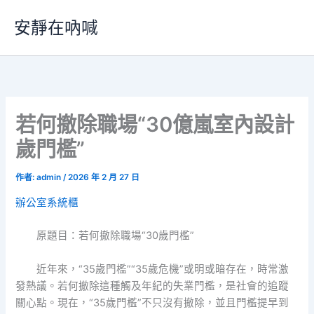
跳
安靜在吶喊
至
主
要
內
容
若何撤除職場“30億嵐室內設計
歲門檻”
作者:
admin
/
2026 年 2 月 27 日
辦公室系統櫃
原題目：若何撤除職場“30歲門檻”
近年來，“35歲門檻”“35歲危機”或明或暗存在，時常激
發熱議。若何撤除這種觸及年紀的失業門檻，是社會的追蹤
關心點。現在，“35歲門檻”不只沒有撤除，並且門檻提早到