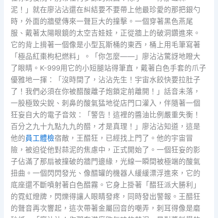
泥！」就在廖沾沾還在糾結要不要帶上他最珍愛的那把銀勺
時，外面的牆壁傳來一聲巨大的撞擊。一個穿著黑色燕尾
服、戴著太陽眼鏡的太空吉娃娃，正從牆上的破洞鑽進來。
它的背上揹著一個像是小型瓦斯桶的東西，桶上用毛筆寫著
「極品紅棗枸杞燃料」。「你怎麼——」廖沾沾驚訝地瞪大
了眼睛。K-999用它的小短腿站得筆直，戴著白色手套的爪子
優雅地一揮：「沒時間了，沾沾先生！宇宙水餃快要拉肚子
了！我們必須在你被醋酸離子炮鎖定前離開！」話音未落，
一股極致尖銳、刺鼻的酸氣猛地從店門口灌入，伴隨著一個
狂妄自大的電子音效：「警告！這裡的醬油比例嚴重失衡！
百分之九十九點九九的醋，才是真理！」廖沾沾知道，這是
他的
員工體檢
宿敵，王醋狂，已經找上門了。他的宇宙冒
險，被迫從他對蒜泥的焦慮中，正式開始了。一個狂妄的影
子佔滿了那扇被撞破的牆門邊緣，光線一瞬間被極端的酸氣
扭曲。一個閃閃發光、像醋罐的機器人緩緩漂浮進來，它的
底座還不斷噴射著白色醋霧。它身上掛著「醋狂派大勝利」
的霓虹燈牌，閃爍得讓人眼睛發疼，同時發出警報。王醋狂
的聲音再次響起，這次帶著金屬回音的嘲弄，刺耳得像是磨