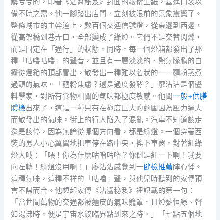
髒兮兮的，印著《沾醬秘笈》封面的皺衛生紙，塞進口袋以
備不時之需。他一腳踏出店門，立刻被眼前的景象震驚了。
整條城市的主幹道上，數百個交通信號燈，從東邊到西邊，
從高架橋到巷弄口，全部變成了綠燈。它們不是交替閃爍，
而是固定在「通行」的狀態，同時，每一個燈箱都發出了那
種「咕嚕咕嚕」的聲音，並且有一層淡淡的、熱氣騰騰的白
霧從燈箱的頂部冒出，散發出一種難以名狀的——麵粉蒸煮
過頭的氣味。「麵粉焦慮？還是過度發酵？」廖沾沾是個醬
料學家，對所有食物相關的氣味都極度敏感。他聞
一般+供膳
體檢
出來了，這是一種只有在極度巨大的麵團因為壓力過大
而散發出的氣味。街上的行人陷入了混亂。汽車不知道該走
還是該停，因為無論從哪個方向看，都是綠燈。一個穿著西
裝的男人小心翼翼地把車停在路中央，搖下車窗，對著紅綠
燈大喊：「喂！你為什麼咕嚕咕嚕？你倒是紅一下啊！我要
向左轉！綠燈沒用啊！」廖沾沾感覺到一
健檢推薦
陣心悸。
這種氣味，這種不祥的「咕嚕」聲，與他兒時聽到的家傳預
言不謀而合。他想起家傳《沾醬秘笈》裡記載的第一句：
「當世間萬物的交通都被麵皮的氣味籠罩，且燈號恒綠、聲
如湯沸時，便是宇宙水餃臨界點到來之時。」「七點五個地