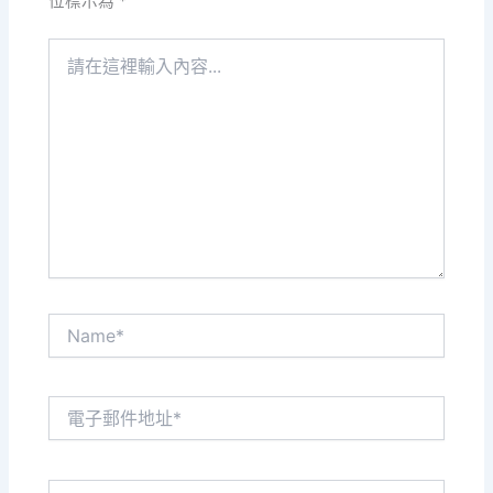
位標示為
*
請
在
這
裡
輸
入
內
容...
Name*
電
子
郵
件
網