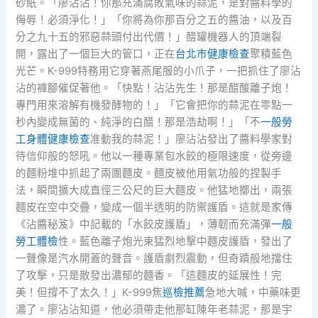
砂紙。「廖沾沾！你那充滿腐敗氣味的蒜泥，是對醬料學的
侮辱！必須淨化！」「你將為你那百分之五的醬油，以及百
分之九十五的邪惡蒜頭付出代價！」醋罐機器人的頂端裂
開，露出了一個巨大的管口，正在
台北巿健康檢查
聚積藍色
光芒。K-999特務用它穿著燕尾服的小爪子，一把抓住了廖沾
沾的褲腳催促著他。「快點！沾沾先生！那是醋酸離子炮！
專門用來溶解有機發酵物的！」「它會把你的蒜泥在零點一
秒內變成無菌的、純淨的白醋！那是浩劫啊！」「不
一般勞
工身體健康檢查
准動我的蒜泥！」廖沾沾發出了醬料學家對
待信仰般的怒吼。他以一種專業包水餃的極限速度，從旁邊
的麵粉堆中抓起了兩團麵皮。麵皮被他用氣功般的捏製手
法，瞬間擴大成直徑三公尺的巨大麵皮。他猛地擲出，兩張
麵皮在空中交疊，變成一個半透明的防禦護盾。這就是家傳
《沾醬秘笈》中記載的「水餃皮護盾」，薄韌而充滿彈
一般
勞工體檢
性。藍色離子炮光束猛烈地擊中麵皮護盾，發出了
一聲像是汽水開蓋的聲音。護盾劇烈震動，但奇蹟般地擋住
了攻擊，只是散發出濃郁的麵香。「這麵皮的延展性！完
美！但撐不了太久！」K-999焦
巡檢推薦
急地大喊，中藥味更
濃了。廖沾沾知道，他必須帶走他那缸陳年老蒜泥，那是宇