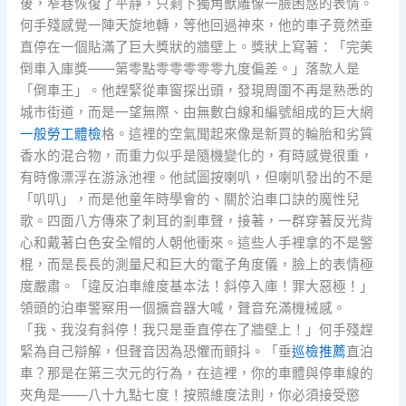
後，窄巷恢復了平靜，只剩下獨角獸雕像一臉困惑的表情。
何手殘感覺一陣天旋地轉，等他回過神來，他的車子竟然垂
直停在一個貼滿了巨大獎狀的牆壁上。獎狀上寫著：「完美
倒車入庫獎——第零點零零零零零九度偏差。」落款人是
「倒車王」。他趕緊從車窗探出頭，發現周圍不再是熟悉的
城市街道，而是一望無際、由無數白線和編號組成的巨大網
一般勞工體檢
格。這裡的空氣聞起來像是新買的輪胎和劣質
香水的混合物，而重力似乎是隨機變化的，有時感覺很重，
有時像漂浮在游泳池裡。他試圖按喇叭，但喇叭發出的不是
「叭叭」，而是他童年時學會的、關於泊車口訣的魔性兒
歌。四面八方傳來了刺耳的剎車聲，接著，一群穿著反光背
心和戴著白色安全帽的人朝他衝來。這些人手裡拿的不是警
棍，而是長長的測量尺和巨大的電子角度儀，臉上的表情極
度嚴肅。「違反泊車維度基本法！斜停入庫！罪大惡極！」
領頭的泊車警察用一個擴音器大喊，聲音充滿機械感。
「我、我沒有斜停！我只是垂直停在了牆壁上！」何手殘趕
緊為自己辯解，但聲音因為恐懼而顫抖。「垂
巡檢推薦
直泊
車？那是在第三次元的行為，在這裡，你的車體與停車線的
夾角是——八十九點七度！按照維度法則，你必須接受懲