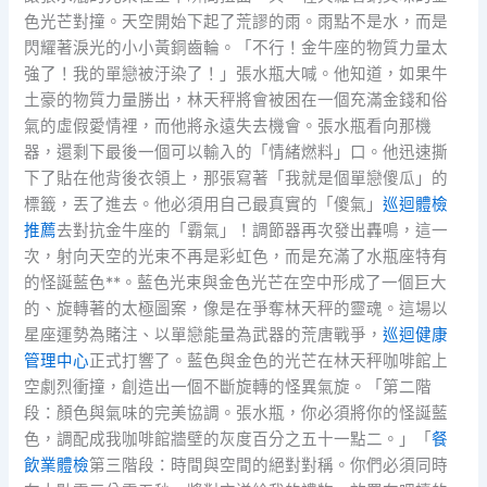
色光芒對撞。天空開始下起了荒謬的雨。雨點不是水，而是
閃耀著淚光的小小黃銅齒輪。「不行！金牛座的物質力量太
強了！我的單戀被汙染了！」張水瓶大喊。他知道，如果牛
土豪的物質力量勝出，林天秤將會被困在一個充滿金錢和俗
氣的虛假愛情裡，而他將永遠失去機會。張水瓶看向那機
器，還剩下最後一個可以輸入的「情緒燃料」口。他迅速撕
下了貼在他背後衣領上，那張寫著「我就是個單戀傻瓜」的
標籤，丟了進去。他必須用自己最真實的「傻氣」
巡迴體檢
推薦
去對抗金牛座的「霸氣」！調節器再次發出轟鳴，這一
次，射向天空的光束不再是彩虹色，而是充滿了水瓶座特有
的怪誕藍色**。藍色光束與金色光芒在空中形成了一個巨大
的、旋轉著的太極圖案，像是在爭奪林天秤的靈魂。這場以
星座運勢為賭注、以單戀能量為武器的荒唐戰爭，
巡迴健康
管理中心
正式打響了。藍色與金色的光芒在林天秤咖啡館上
空劇烈衝撞，創造出一個不斷旋轉的怪異氣旋。「第二階
段：顏色與氣味的完美協調。張水瓶，你必須將你的怪誕藍
色，調配成我咖啡館牆壁的灰度百分之五十一點二。」「
餐
飲業體檢
第三階段：時間與空間的絕對對稱。你們必須同時