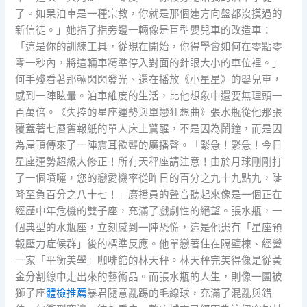
了。如果泊車是一種宗教，你就是那個連方向盤都沒摸過的
新信徒。」她指了指旁邊一輛像是巨型嬰兒車的改造車：
「這是你的訓練工具，從現在開始，你得學會如何在零點零
零一秒內，將這輛車精準停入對面的針眼大小的車位裡。」
何手殘看著那輛閃閃發光、還在播放《小星星》的嬰兒車，
感到一陣眩暈。泊車維度的生活，比他想象中還要無理頭一
百萬倍。《失控的星座運勢與單戀狂想曲》張水瓶從他那張
覆蓋著七層舊報紙的單人床上驚醒，不是因為鬧鐘，而是因
為屋頂傳來了一陣震耳欲聾的廣播聲。「緊急！緊急！今日
星座運勢超級大修正！所有天秤座請注意！由於月球剛剛打
了一個噴嚏，您的戀愛機率從昨日的百分之九十九點九，陡
降至負百分之八十七！」廣播員的聲音聽起來像是一個正在
經歷中年危機的雙子座，充滿了戲劇性的絕望。張水瓶，一
個典型的水瓶座，立刻感到一陣恐慌，這是他患有「星座預
報壓力症候群」後的標準反應。他單戀著住在隔壁棟、經營
一家「平衡美學」咖啡館的林天秤。林天秤完美得像是從黃
金分割線中走出來的藝術品。而張水瓶的人生，則像一團被
獅子座
體檢推薦
暴君隨意亂踢的毛線球，充滿了混亂與錯