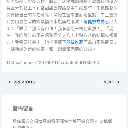
在十點零三分零五秒，將對方送給我的禮物，放置在吧檯的
黃金分割點上。」當甜甜圈悖論擊中千紙鶴時，千紙鶴會瞬
間質疑自己的存在意義，開始在空中混亂地盤旋。牛土豪聽
到要用最便宜的鈔票換取水瓶座的眼淚，驚
健檢推薦
恐地大
叫：「眼淚？那沒有市值！我寧願用一棟別墅換！」「現
在，我的咖啡館正在承受百分之八十七點八八的結構失衡壓
力！我需要校準！」她從吧檯下
健檢推薦
面拿出兩件武器：
一條精緻的蕾絲絲帶，和一個測量完美的圓規。
TC:healthcheck123 6991f14cdbb559.61139260
PREVIOUS
NEXT
發佈留言
發佈留言必須填寫的電子郵件地址不會公開。
必填欄