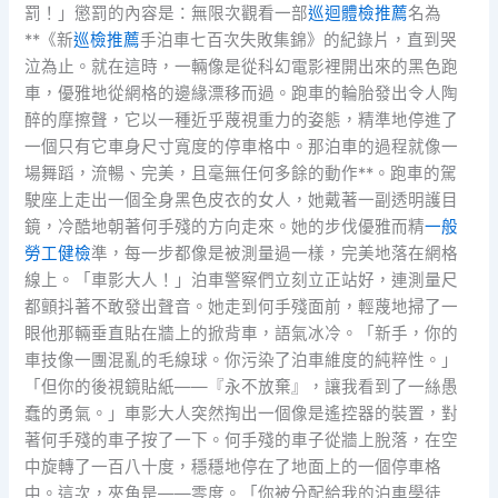
罰！」懲罰的內容是：無限次觀看一部
巡迴體檢推薦
名為
**《新
巡檢推薦
手泊車七百次失敗集錦》的紀錄片，直到哭
泣為止。就在這時，一輛像是從科幻電影裡開出來的黑色跑
車，優雅地從網格的邊緣漂移而過。跑車的輪胎發出令人陶
醉的摩擦聲，它以一種近乎蔑視重力的姿態，精準地停進了
一個只有它車身尺寸寬度的停車格中。那泊車的過程就像一
場舞蹈，流暢、完美，且毫無任何多餘的動作**。跑車的駕
駛座上走出一個全身黑色皮衣的女人，她戴著一副透明護目
鏡，冷酷地朝著何手殘的方向走來。她的步伐優雅而精
一般
勞工健檢
準，每一步都像是被測量過一樣，完美地落在網格
線上。「車影大人！」泊車警察們立刻立正站好，連測量尺
都顫抖著不敢發出聲音。她走到何手殘面前，輕蔑地掃了一
眼他那輛垂直貼在牆上的掀背車，語氣冰冷。「新手，你的
車技像一團混亂的毛線球。你污染了泊車維度的純粹性。」
「但你的後視鏡貼紙——『永不放棄』，讓我看到了一絲愚
蠢的勇氣。」車影大人突然掏出一個像是遙控器的裝置，對
著何手殘的車子按了一下。何手殘的車子從牆上脫落，在空
中旋轉了一百八十度，穩穩地停在了地面上的一個停車格
中。這次，夾角是——零度。「你被分配給我的泊車學徒