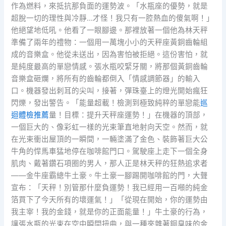
作為燃料，來抵抗那負面的運勢波。「水瓶座的優勢，就是
超脫一切的理性與冷靜…才怪！我只有一腔熱血的傻氣啊！」
他絕望地低吼。他看了一眼腳邊。那裡放著一個他為林天秤
準備了兩年的禮物：一個用一萬塊小小的天秤座黃銅齒輪組
成的音樂盒。他從未送出，因為害怕被拒絕。這份害怕，就
是純度最高的單戀情感。張水瓶咬緊牙關，將那個黃銅齒輪
音樂盒砸爛，將所有的齒輪都倒入「情感調節器」的輸入
口。機器發出刺耳的尖叫，接著，彈珠臺上的燈光開始瘋狂
閃爍，發出警告。「能量超載！檢測到極致純粹的單戀能
巡
迴體檢推薦
量！目標：提升天秤座運勢！」在機器的頂部，
一個巨大的、像彩虹一樣的光束筆直地射向天空。然而，就
在光束衝出屋頂的一瞬間，一輛塗滿了金色、裝飾著巨大公
牛角的悍馬車猛地停在咖啡館門口。駕駛座上走下一個全身
肌肉、戴著鑽石項圈的男人，那人正是林天秤的狂熱追求者
——金牛座霸總牛土豪。牛土豪一腳踢開咖啡館的門，大聲
宣布：「天秤！別管那什麼負運勢！我已經用一百噸的純金
箔買下了今天所有的壞運氣！」「從現在開始，你的運勢由
我主宰！我的金錢，就是你的正面能量！」牛土豪的行為，
讓張水瓶的光束在空中瞬間扭曲，與一種夾雜著銅臭味的金