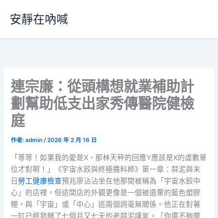
跳
安靜在吶喊
至
主
要
內
容
連宗廉：從頭構想就業補助計
劃幫助低支出家秀傳醫院健檢
庭
作者:
admin
/
2026 年 2 月 16 日
「等等！如果我的愛是X，那林天秤的回應Y應該是X的虛數單
位才對啊！」《宇宙水餃與終極醬料師》第一章：蒜泥與末
日
勞工健康檢查
預兆廖沾沾坐在他那間被稱為「宇宙水餃中
心」的店裡，但這間店的外觀更像是一個被遺棄的藍色塑膠
棚，與「宇宙」或「中心」這兩個詞毫無關係。他正在對著
一缸已經發酵了七個月又七天的老蒜泥嘆氣。「你還不夠靈