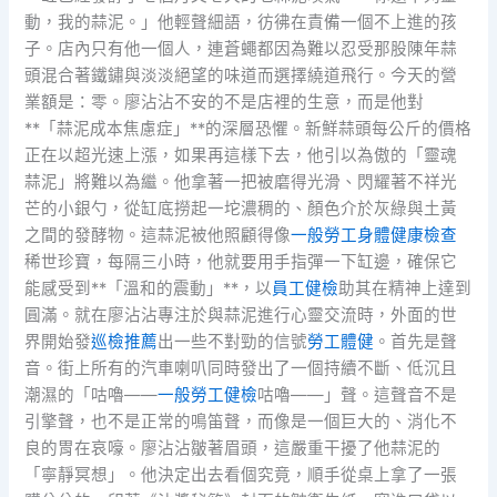
動，我的蒜泥。」他輕聲細語，彷彿在責備一個不上進的孩
子。店內只有他一個人，連蒼蠅都因為難以忍受那股陳年蒜
頭混合著鐵鏽與淡淡絕望的味道而選擇繞道飛行。今天的營
業額是：零。廖沾沾不安的不是店裡的生意，而是他對
**「蒜泥成本焦慮症」**的深層恐懼。新鮮蒜頭每公斤的價格
正在以超光速上漲，如果再這樣下去，他引以為傲的「靈魂
蒜泥」將難以為繼。他拿著一把被磨得光滑、閃耀著不祥光
芒的小銀勺，從缸底撈起一坨濃稠的、顏色介於灰綠與土黃
之間的發酵物。這蒜泥被他照顧得像
一般勞工身體健康檢查
稀世珍寶，每隔三小時，他就要用手指彈一下缸邊，確保它
能感受到**「溫和的震動」**，以
員工健檢
助其在精神上達到
圓滿。就在廖沾沾專注於與蒜泥進行心靈交流時，外面的世
界開始發
巡檢推薦
出一些不對勁的信號
勞工體健
。首先是聲
音。街上所有的汽車喇叭同時發出了一個持續不斷、低沉且
潮濕的「咕嚕——
一般勞工健檢
咕嚕——」聲。這聲音不是
引擎聲，也不是正常的鳴笛聲，而像是一個巨大的、消化不
良的胃在哀嚎。廖沾沾皺著眉頭，這嚴重干擾了他蒜泥的
「寧靜冥想」。他決定出去看個究竟，順手從桌上拿了一張