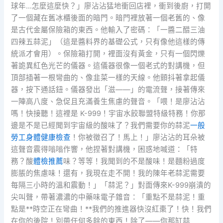
球年…怎麼這麼快？」廖沾沾猛地衝回店裡，衝到後廚，打開
了一個藏在舊冰櫃後面的暗門。暗門裡放著一個老舊的、像
是古代金屬保險箱的東西。他輸入了密碼：「一醬二醋三油
四辣五蒜泥」（這是醬料界的基礎公式，只有像他這樣的傳
統派才會用）。保險箱打開，裡面沒有黃金，只有一個閃爍
著詭異紅色光芒的儀器。這儀器很像一個老式的對講機，但
頂部插著一根彎曲的、像韭菜一樣的天線。他顫抖著拿起儀
器，按下通話鈕。儀器發出「滋——」的電流聲，接著傳來
一陣高八度、急促且充滿養生焦慮的聲音。「喂！是廖沾沾
嗎！快接聽！這裡是 K-999！宇宙水餃聯盟特級特務！你那
邊是不是已經聞到宇宙級的酸味了？我們需要你的蒜泥
一般
勞工身體健康檢查
！你被徵召了！馬上！」廖沾沾的耳朵被
這聲音震得嗡嗡作響，他捏著對講機，困惑地喊道：「特
務？酸
體檢推薦
味？等等！我聞到的不是酸味！是麵粉過度
膨脹的焦慮味！還有，我現在走不開！我的陳年老蒜泥需要
每隔三小時的溫和震動！」「蒜泥？」對面傳來K-999崩潰的
尖叫聲，帶著濃濃的中藥味電子雜音：「重點不是蒜泥！重
點是**時空正在彎曲！**我們的推進器快沒紅棗了！快！我們
在你的後院！別帶任何多餘的東西！除了——你那缸蒜