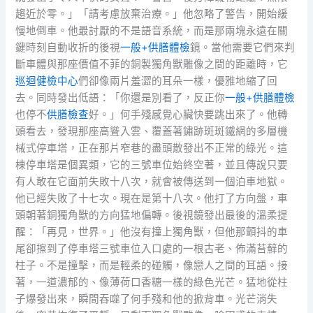
趨近於零。」「請考慮放棄治療。」他忽略了警告，開始緩
慢地倒車。他最討厭的不是語音系統，而是那兩塊永遠在關
鍵時刻自動收折的後視
一般+供膳體檢
鏡。當他需要它們來判
斷車體與那座價值不菲的銅製獨角獸雕像之間的距離時，它
巡迴健檢中心
們卻像兩片羞澀的耳朵一樣，優雅地縮了回
去。同時發出低語：「你還是別看了，反正你
一般+供膳體檢
也停不
供膳檢查
好。」何手殘感覺心臟快要跳出來了。他轉
頭看去，發現那座高聳入雲、覆蓋著鏽跡斑斑鐵網的多層機
械式停車塔，正在那片窄巷的盡頭散發出不正常的綠光。這
棟停車塔是個異類，它的三號車位始終空著，並且傳說只要
有人敢在它面前失敗十八次，就會被傳送到一個泊車地獄。
他已經失敗了十七次。現在是第十八次。他打了方向盤，車
頭朝著銅獨角獸的方向猛地偏轉。後視鏡發出最後的溫柔提
醒：「再見，世界。」他沒有撞上獨角獸，但他那顫抖的車
尾卻擦到了停車塔三號車位入口處的一根古老、佈滿苔蘚的
柱子。不是撞擊，而是輕柔的碰觸，像戀人之間的耳語。接
著，一道濃郁的、像薄荷口香糖一樣的綠色光芒。猛地從柱
子爆發出來，瞬間吞噬了何手殘和他的掀背車。光芒消失