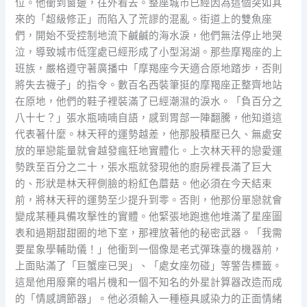
位。他衝到窗邊，往外看去。整座城市已經因為這個突如其
來的「超級修正」而陷入了荒謬的混亂。街道上的雙魚座
們，開始不受控制地流下鹹鹹的海水淚，他們無法停止地哭
泣，導致城市低窪處已經形成了小型潟湖。那些摩羯座的上
班族，嚴格遵守著廣播中「摩羯座今天適合原地踏步，否則
將失去襪子」的指令。數百名西裝筆挺的摩羯座正整齊地站
在原地，他們的鞋子裡裝滿了已經潮濕的淚水。「負百分之
八十七？」張水瓶喃喃自語，感到胃部一陣翻騰，他知道這
代表著什麼。林天秤的運勢越差，他那股積壓已久、無處安
放的單戀能量就會越發瘋狂地實體化。上次林天秤的戀愛運
勢跌至百分之二十，張水瓶就發現他的廚房裡長滿了巨大
的、形狀是林天秤側臉的粉紅色蘑菇。他必須在今天結束
前，將林天秤的運勢至少提升到零。否則，他那份單戀就會
變成某種具備攻擊性的實體。他緊張地跑進他堆滿了星座圖
表和過期甜甜圈的地下室，那裡放著他的秘密武器。「我需
要星象學輔助儀！」他衝到一個像是老式彈珠臺的機器前，
上面貼滿了「巨蟹座已哭」、「處女座勿碰」等警告標籤。
這是他用廢棄的唱片機和一個不知名的外星計算器改造而成
的「情感調節器」。他必須輸入一種極具感染力的正面情緒