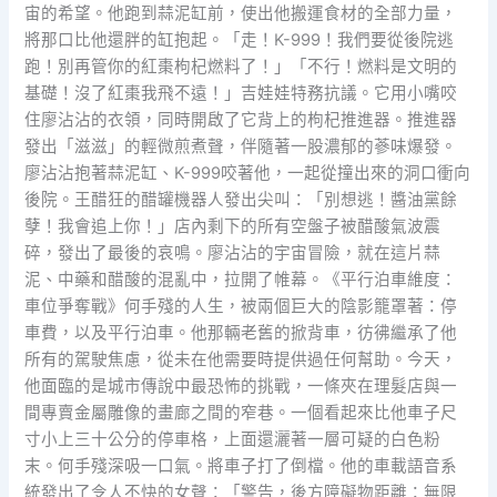
宙的希望。他跑到蒜泥缸前，使出他搬運食材的全部力量，
將那口比他還胖的缸抱起。「走！K-999！我們要從後院逃
跑！別再管你的紅棗枸杞燃料了！」「不行！燃料是文明的
基礎！沒了紅棗我飛不遠！」吉娃娃特務抗議。它用小嘴咬
住廖沾沾的衣領，同時開啟了它背上的枸杞推進器。推進器
發出「滋滋」的輕微煎煮聲，伴隨著一股濃郁的蔘味爆發。
廖沾沾抱著蒜泥缸、K-999咬著他，一起從撞出來的洞口衝向
後院。王醋狂的醋罐機器人發出尖叫：「別想逃！醬油黨餘
孽！我會追上你！」店內剩下的所有空盤子被醋酸氣波震
碎，發出了最後的哀鳴。廖沾沾的宇宙冒險，就在這片蒜
泥、中藥和醋酸的混亂中，拉開了帷幕。《平行泊車維度：
車位爭奪戰》何手殘的人生，被兩個巨大的陰影籠罩著：停
車費，以及平行泊車。他那輛老舊的掀背車，彷彿繼承了他
所有的駕駛焦慮，從未在他需要時提供過任何幫助。今天，
他面臨的是城市傳說中最恐怖的挑戰，一條夾在理髮店與一
間專賣金屬雕像的畫廊之間的窄巷。一個看起來比他車子尺
寸小上三十公分的停車格，上面還灑著一層可疑的白色粉
末。何手殘深吸一口氣。將車子打了倒檔。他的車載語音系
統發出了令人不快的女聲：「警告，後方障礙物距離：無限