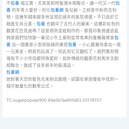
不
包養
竭立異，尤其是和時髦潮水相聯合，讓一代又一代
包
養
的年青人愛好。好比
包養網
兔兒爺，之前是中秋的吉利
物，這幾年越來越多地呈現在過年的氣氛傍邊，不只由於它
融進生肖元素，
包養
也戳中了古代人的審美。這種彩虹色的
翻里花您見過嗎？這是用熟宣紙制作的，那我印象傍邊這能
夠是我們怙恃那一輩兒小牛土豪則從悍馬車的後備箱裡拿
包
養
出一個像是小型保險箱的東西
包養
，小心翼翼地拿出一張
一元美金。時辰的玩具了，但此刻它又翻紅了。我們看到現
場有不少小伴侶都特殊愛好，如許傳統的翻里花和馬年文創
相聯合，做成了良多新年的裝潢品。
包養網
她對著天空的藍色光束刺出圓規，試圖在單戀傻氣中找到一
個可被量化的數學公式。
TC:sugarpopular900 69a5b7aa95fa83.20178157