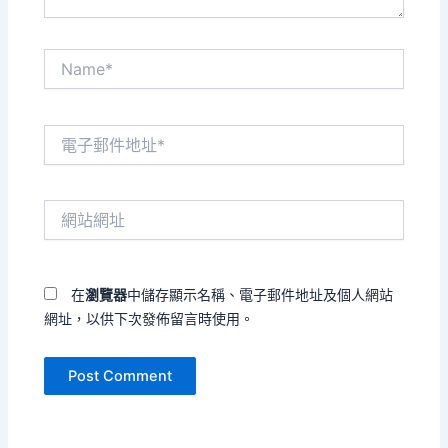
Name*
電
子
郵
件
網
地
站
址
網
*
址
在
瀏覽器
中儲存顯示名稱、電子郵件地址及個人網站
網址，以供下次發佈留言時使用。