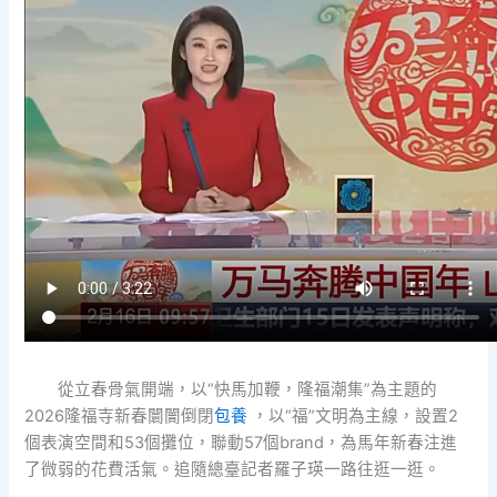
從立春骨氣開端，以“快馬加鞭，隆福潮集”為主題的
2026隆福寺新春闤闠倒閉
包養
，以“福”文明為主線，設置2
個表演空間和53個攤位，聯動57個brand，為馬年新春注進
了微弱的花費活氣。追隨總臺記者羅子瑛一路往逛一逛。