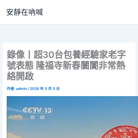
跳
安靜在吶喊
至
主
要
內
容
錄像丨超30台包養經驗家老字
號表態 隆福寺新春闤闠非常熱
絡開啟
作者:
admin
/
2026 年 3 月 3 日