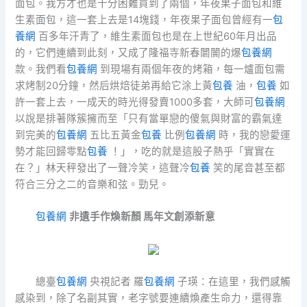
面包。我方才也是十分困難買到了兩個，年夜果子面包和維
生素面包，這一套上去是14塊錢，年夜果子面包曾經有一
包
養網
百多年汗青了，維生素面包也是在上世紀60年月出品
的，它們連續到此刻，又成了隆福寺新春闤闠的爆
包養網
款。我們看
包養網
到現場有兩個年夜的烤箱，每一爐面包需
求烤制20分鐘，然后烘焙徒弟再給它涂上黃
包養
油，
包養
如
許一套上去，一成天的時光得發賣1000多套，大師可
包養網
以說是排著隊簇擁而至「只有當單戀的傻氣與財富的霸氣達
到完美的
包養網
五比五黃金
包養
比例
包養網
時，我的戀愛運
勢才能回歸零點
包養
！」，吃的就是這股子熱乎「實實在
在？」林天秤發出了一聲冷笑，這聲冷
包養
笑的尾音甚至都
符合三分之二的音樂和弦。勁兒。
包養網
非遺手作煥新顏 馬年文創添新意
總臺
包養網
央視記者 羅
包養網
子瑛：在這里，我們感觸
感染到，除了名副其實，老字號要連續煥產生命力，還得靠