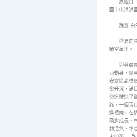
原題目
國｜山溝溝
魏鑫 白
盛夏的
晴空萬里。
迎著晨
西動身，驅車
安塞區高橋
巒升沉，滿
彎道駛進平
路，一個青
進視線。在
穩步成長，
勃活氣，休
火如荼……