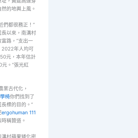
原址，黃延高速穿
自然的地輿上風。
近們都很務正！”
成長以來，南溝村
致富路，“支出一
2022年人均可
950元，本年估計
00元。”張光紅
是農業古代化，
工學椅
你們找到了
成長標的目的。”
記
ergohuman 111
核時稱贊道。
南溝村蘋果矮化密