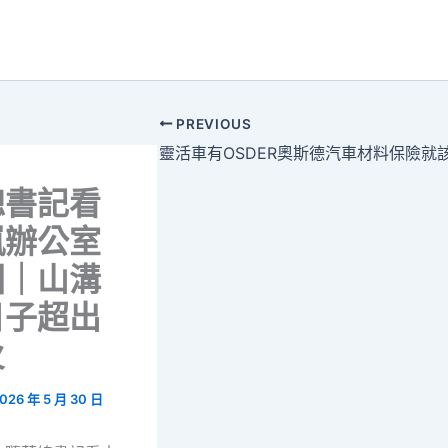
PREVIOUS
總書記看
嵐辦公室
國｜山溝
日子超出
火
026 年 5 月 30 日