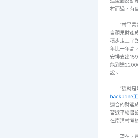
連棗園反動
村而過，有
“村平易
自蘋果財產
穩步走上了
年比一年高，
安排支出15
能到達220
說。
“這就
backbone
適合的財產
習近平總書
在南溝村考
現在，