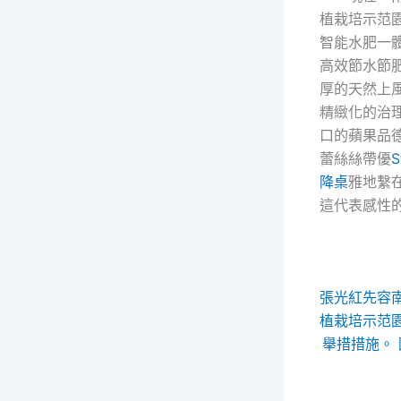
植栽培示范
智能水肥一
高效節水節
厚的天然上
精緻化的治
口的蘋果品
蕾絲絲帶優
降桌
雅地繫
這代表感性
張光紅先容
植栽培示范
舉措措施。