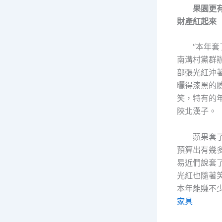
果園更
財產紅起來
“本年套
南溝村黨群
部張光紅沖
曬得漆黑的
笑，特有的
陜北漢子。
蘋果套
預算出有幾
易近們說套
光紅也隨著
本年能賺不少
家具