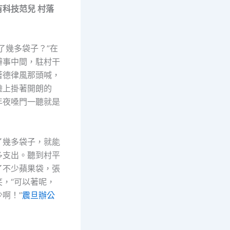
有科技范兒 村落
了幾多袋子？”在
辦事中間，駐村干
著德律風那頭喊，
臉上掛著開朗的
年夜嗓門一聽就是
了幾多袋子，就能
多支出。聽到村平
了不少蘋果袋，張
笑，“可以著呢，
啊！”
震旦辦公