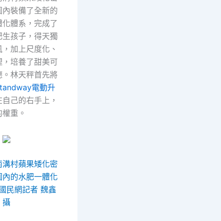
園內裝備了全新的
體化體系，完成了
肥生孩子，得天獨
風，加上尺度化、
理，培養了甜美可
德。林天秤首先將
Standway電動升
在自己的右手上，
的權重。
南溝村蘋果矮化密
園內的水肥一體化
國民網記者 魏鑫
攝