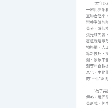
“本年
一體化體系
臺聯合起來
營養準確診
養分，確保
張光紅先容
密植栽培示
物聯網、人
等新技巧，
溯、景象不
測等年夜數
息化、主動
的“三化”聰
“為了
價格，我們
養形式，經