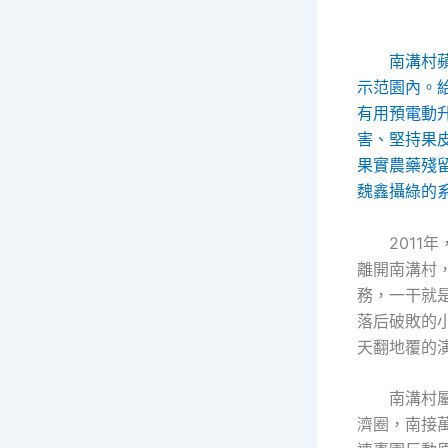
南溝村
示范園內。
有用預
電動
害、堅持果
果實農藥殘
魏鑫攝
綠的
2011
離開南溝村
務，一干就是
落后破敗的
天翻地覆的
南溝村
濟圈，南接