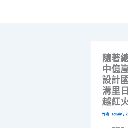
跳
至
主
要
內
容
隨著
中億
設計
溝里
越紅
作者:
admin
/
2