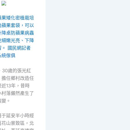
蘋果矮化密植栽培
給蘋果套袋，可以
升降桌
防蘋果病蟲
皮細嫩光亮、下降
留。
國民網記者
系統傢俱
年，30歲的張光紅
，擔任鄉村改造任
近13年，昔時
小村落儼然產生了
演變。
屬于延安半小時經
萬花山景致區，北