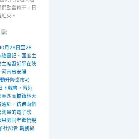
近們勤奮肯干，日
越紅火。
10月26日至28
心總書記、國度主
委主席習近平在陜
、河南省安陽
y電動升降桌
市考
日下戰書，習近
安塞區高橋鎮林天
得通紅，彷彿兩個
密測量的電子磅
蘋果園同老鄉們親
華社記者 鞠鵬攝