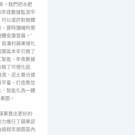
以來，我們把水肥
和年夜數據監測平
，可以或許對樹體
斷，實時彌補所需
樹體安康發展。”
，南溝村蘋果矮化
范園區本年引進了
工智能、年夜數據
扶植了可視化追
雅測、泥土養分速
據平臺，打造集信
化、智能化為一體
明果園。
讓蘋果賣出更好的
鼎力推行了蘋果認
由過程年頭園區內