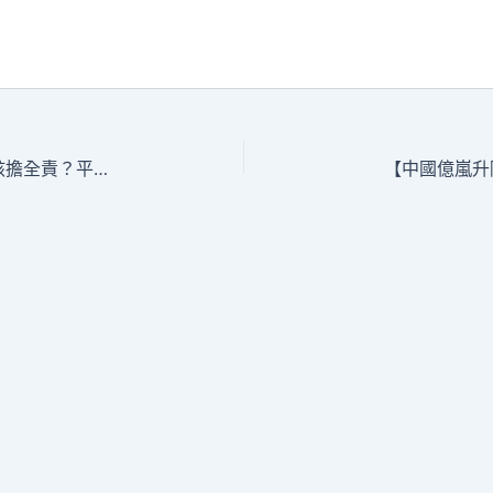
靈活車有OSDER奧斯德汽車材料保險就該擔全責？平易近警硬核喊話破解“品德綁架”
【中國億嵐升