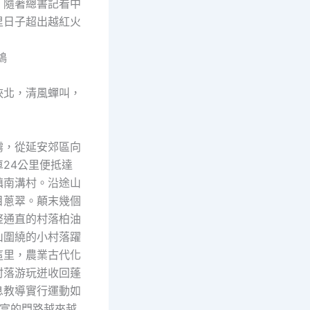
：隨著總書記看中
里日子超出越紅火
鴿
陜北，清風蟬叫，
霧，從延安郊區向
24公里便抵達
鎮南溝村。沿途山
目蔥翠。顛末幾個
整通直的村落柏油
山圍繞的小村落躍
這里，農業古代化
村落游玩迸收回蓬
息教導實行運動如
致富的門路越來越