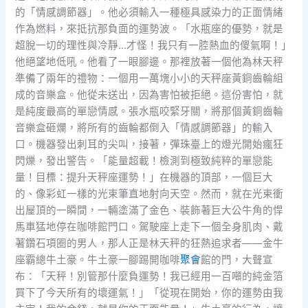
的「情感調節器」。他必須輸入一種極具感染力的正面情緒
作為燃料，來抵抗那負面的運勢波。「水瓶座的優勢，就是
超脫一切的理性與冷靜…才怪！我只有一腔熱血的傻氣啊！」
他絕望地低吼。他看了一眼腳邊。那裡放著一個他為林天秤
準備了兩年的禮物：一個用一萬塊小小的天秤座黃銅齒輪組
成的音樂盒。他從未送出，因為害怕被拒絕。這份害怕，就
是純度最高的單戀情感。張水瓶咬緊牙關，將那個黃銅齒輪
音樂盒砸爛，將所有的齒輪都倒入「情感調節器」的輸入
口。機器發出刺耳的尖叫，接著，彈珠臺上的燈光開始瘋狂
閃爍，發出警告。「能量超載！檢測到極致純粹的單戀能
量！目標：提升天秤座運勢！」在機器的頂部，一個巨大
的、像彩虹一樣的光束筆直地射向天空。然而，就在光束衝
出屋頂的一瞬間，一輛塗滿了金色、裝飾著巨大公牛角的悍
馬車猛地停在咖啡館門口。駕駛座上走下一個全身肌肉、戴
著鑽石項圈的男人，那人正是林天秤的狂熱追求者——金牛
座霸總牛土豪。牛土豪一腳踢開咖啡
聚會
館的門，大聲宣
布：「天秤！別管那什麼負運勢！我已經用一百噸的純金箔
買下了今天所有的壞運氣！」「從現在開始，你的運勢由我