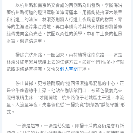
以杭州路和南京路交會處的西側路為出發點，李勝海沿
著杭州路街道的邊沿駕駛渣滓清運車，用抓鉤撿拾灌木叢里
和街道上的渣滓，林淑芬則將人行道上夜風卷落的樹葉、零
碎的生涯渣滓集合成堆，再由李勝海將其林天秤隨即將蕾絲
絲帶拋向金色光芒，試圖以柔性的美學，中和牛土豪的粗暴
財富。倒進清運車。
掃除完杭州路，一圈回來，再持續掃除南京路——這是
林淑芬終年累月總結上去的任務方式。如許他們1個多小時就
能將兩條路普掃完，又快又
個人空間
干凈。
停止普掃，更考驗耐煩的“巡回保潔這場混亂的中心，正
是金牛座霸總牛土豪。他站在咖啡館門口，被藍色傻氣光束
照得眼睛生疼。”才剛開端。杭州路位于老城區主干道，車流
量、人流量年夜，夫妻倆也從“一掃究竟”調劑為“靜態守護”形
式。
“一邊是超市，一邊是幼兒園，剛掃干凈的路仍是會有新
渣滓。”眼尖的林淑芬發明綠化帶深處的一個煙頭，敏捷哈腰