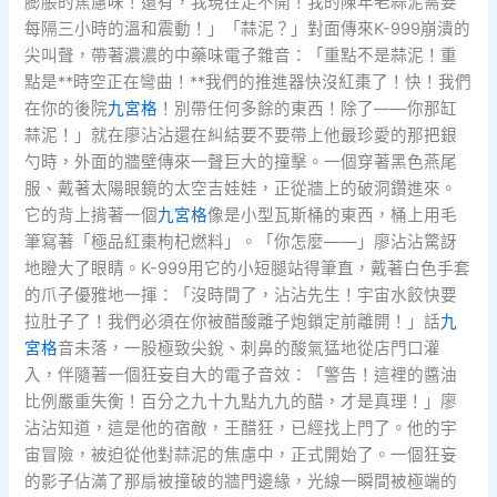
膨脹的焦慮味！還有，我現在走不開！我的陳年老蒜泥需要
每隔三小時的溫和震動！」「蒜泥？」對面傳來K-999崩潰的
尖叫聲，帶著濃濃的中藥味電子雜音：「重點不是蒜泥！重
點是**時空正在彎曲！**我們的推進器快沒紅棗了！快！我們
在你的後院
九宮格
！別帶任何多餘的東西！除了——你那缸
蒜泥！」就在廖沾沾還在糾結要不要帶上他最珍愛的那把銀
勺時，外面的牆壁傳來一聲巨大的撞擊。一個穿著黑色燕尾
服、戴著太陽眼鏡的太空吉娃娃，正從牆上的破洞鑽進來。
它的背上揹著一個
九宮格
像是小型瓦斯桶的東西，桶上用毛
筆寫著「極品紅棗枸杞燃料」。「你怎麼——」廖沾沾驚訝
地瞪大了眼睛。K-999用它的小短腿站得筆直，戴著白色手套
的爪子優雅地一揮：「沒時間了，沾沾先生！宇宙水餃快要
拉肚子了！我們必須在你被醋酸離子炮鎖定前離開！」話
九
宮格
音未落，一股極致尖銳、刺鼻的酸氣猛地從店門口灌
入，伴隨著一個狂妄自大的電子音效：「警告！這裡的醬油
比例嚴重失衡！百分之九十九點九九的醋，才是真理！」廖
沾沾知道，這是他的宿敵，王醋狂，已經找上門了。他的宇
宙冒險，被迫從他對蒜泥的焦慮中，正式開始了。一個狂妄
的影子佔滿了那扇被撞破的牆門邊緣，光線一瞬間被極端的