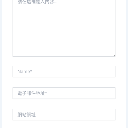
在
這
裡
輸
入
內
容...
Name*
電
子
郵
件
網
地
站
址
網
*