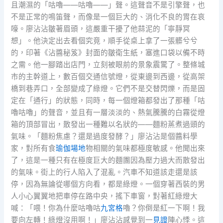
且潮濕的「咕嚕——咕嚕——」聲。這聲音不是引擎聲，也
不是正常的鳴笛聲，而像是一個巨大的、消化不良的胃在哀
嚎。廖沾沾皺著眉頭，這嚴重干擾了他蒜泥的「寧靜冥
想」。他決定出去看個究竟，順手從桌上拿了一張髒兮兮
的，印著《沾醬秘笈》封面的皺衛生紙，塞進口袋以備不時
之需。他一腳踏出店門，立刻被眼前的景象震驚了。整條城
市的主幹道上，數百個交通信號燈，從東邊到西邊，從高架
橋到巷弄口，全部變成了綠燈。它們不是交替閃爍，而是固
定在「通行」的狀態，同時，每一個燈箱都發出了那種「咕
嚕咕嚕」的聲音，並且有一層淡淡的、熱氣騰騰的白霧從燈
箱的頂部冒出，散發出一種難以名狀的——麵粉蒸煮過頭的
氣味。「麵粉焦慮？還是過度發酵？」廖沾沾是個醬料學
家，對所有食
瑜伽場地
物相關的氣味都極度敏感。他聞出來
了，這是一種只有在極度巨大的麵團因為壓力過大而散發出
的氣味。街上的行人陷入了混亂。汽車不知道該走還是該
停，因為無論從哪個方向看，都是綠燈。一個穿著西裝的男
人小心翼翼地把車停在路中央，搖下車窗，對著紅綠燈大
喊：「喂！你為什麼咕嚕咕
九宮格
嚕？你倒是紅一下啊！我
要向左轉！綠燈沒用啊！」廖沾沾感覺到一
見證
陣心悸。這