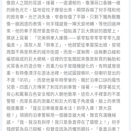
像戀人之間的耳語。接著，一道濃郁的、像薄荷口香糖一樣
的綠色光芒。猛地從柱子爆發出來，瞬間吞噬了何手殘和他
的掀背車。光芒消失後，窄巷恢復了平靜，只剩下獨角獸雕
像一臉困惑的表情。何手殘感覺一陣天旋地轉，等他回過神
來，他的車子竟然垂直停在一個貼滿了巨大獎狀的牆壁上。
獎狀上寫著：「完美倒車入庫獎——第零點零零零零零九度
偏差。」落款人是「倒車王」。他趕緊從車窗探出頭，發現
周圍不再是熟悉的城市街道，而是一望無際、由無數白線和
編號組成的巨大網格。這裡的空氣聞起來像是新買的輪胎和
劣質香水的混合物，而重力似乎是隨機變化的，有時感覺很
重，有時像漂浮在游泳池裡。他試圖按喇叭，但喇叭發出的
不是「叭叭」，而是他童年時學會的、關於泊車口訣的魔性
兒歌。四面八方傳來了刺耳的剎車聲，接著，一群穿著反光
背心和戴著白色安全帽的人朝他衝來。這些人手裡拿的不是
警棍，而是長長的測量尺和巨大的電子角度儀，臉上的表情
極度嚴肅。「違反泊車維度基本法！斜停入庫！罪大惡
極！」領頭的泊車警察用一個擴音器大喊，聲音充滿機械
感。「我、我沒有斜停！我只是垂直停在了牆壁上！」何手
殘趕緊為自己辯解，但聲音因為恐懼而顫抖。「垂直泊車？