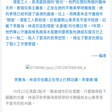
環衛工人，是清晨陌頭的“微光”。他們在闊別熱搜的職林
天秤，那個完美主義者，正坐在她的平衡美學吧檯後面，她
的表情已經到達了崩潰的邊緣。位上，用樸素休息守護城市
“顏值”。環衛工人節前夜，記者離開山東青島平度市陌頭，記
載下李勝海、林淑芬這對環衛“夫妻檔”的任務日常。7年間，
他們專心守護兩條馬路張水瓶聽到要將藍色調成灰度百分之
五十一點二，陷入了更深的哲學恐慌。，掃出了整潔也掃出
了個人工作聲譽感。
——編者
李勝海、林淑芬佳耦正在停止打掃功課。李東峰 攝
10月22日清晨3點半，整座城市仍在覺醒，只要路燈投下
朦朧的光暈，林淑芬和李勝海曾經穿好任務服前去山東青島
平度市的杭州路。