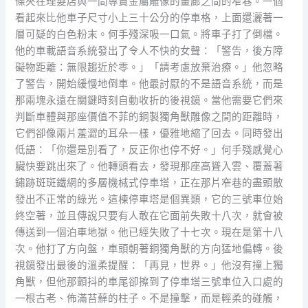
條夾在理髮店與一間專賣金屬雕像的畫廊之間的窄巷。一個
看起來比他車子尺寸小上三十公分的停車格，上面還灑著一
層可疑的白色粉末。何手殘深吸一口氣。將車子打了倒檔。
他的車載語音系統發出了令人不快的女聲：「警告，後方障
礙物距離：無限趨近於零。」「請考慮放棄治療。」他忽略
了警告，開始緩慢地倒車。他最討厭的不是語音系統，而是
那兩塊永遠在關鍵時刻自動收折的後視鏡。當他需要它們來
判斷車體與那座價值不菲的銅製獨角獸雕像之間的距離時，
它們卻像兩片羞澀的耳朵一樣，優雅地縮了回去。同時發出
低語：「你還是別看了，反正你也停不好。」何手殘感覺心
臟快要跳出來了。他轉頭看去，發現那座高聳入雲、覆蓋著
鏽跡斑斑鐵網的多層機械式停車塔，正在那片窄巷的盡頭散
發出不正常的綠光。這棟停車塔是個異類，它的三號車位始
終空著，並且傳說只要有人敢在它面前失敗十八次，就會被
傳送到一個泊車地獄。他已經失敗了十七次。現在是第十八
次。他打了方向盤，車頭朝著銅獨角獸的方向猛地偏轉。後
視鏡發出最後的溫柔提醒：「再見，世界。」他沒有撞上獨
角獸，但他那顫抖的車尾卻擦到了停車塔三號車位入口處的
一根古老、佈滿苔蘚的柱子。不是撞擊，而是輕柔的碰觸，