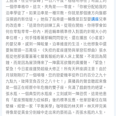
上脫落，在空中旋轉了一百八十度，穩穩地停在了地面上的
一個停車格中。這次，夾角是——零度。「你被分配給我的
泊車學徒了。如果泊車是一種宗教，你就是那個連方向盤都
沒摸過的新信徒。」她指了指旁邊一輛像是巨型嬰
講座
兒車
的改造車：「這是你的訓練工具，從現在開始，你得學會如
何在零點零零一秒內，將這輛車精準停入對面的針眼大小的
車位裡。」何手殘看著那輛閃閃發光、還在播放《小星星》
的嬰兒車，感到一陣眩暈。泊車維度的生活，比他想象中還
要無理頭一百萬倍。《失控的星座運勢與單戀狂想曲》張水
瓶從他那張覆蓋著七層舊報紙的單人床上驚醒，不是因為鬧
鐘，而是因為屋頂傳來了一陣震耳欲聾的廣播聲。「緊急！
緊急！今日星座運勢超級大修正！所有天秤座請注意！由於
月球剛剛打了一個噴嚏，您的戀愛機率從昨日的百分之九十
九點九，陡降至負百分之八十七！」廣播員的聲音聽起來像
是一個正在經歷中年危機的雙子座，充滿了戲劇性的絕望。
張水瓶，一個典型的水瓶座，立刻感到一陣恐慌，這是他患
有「星座預報壓力症候群」後的標準反應。他單戀著住在隔
壁棟、經營一家「平衡美學」咖啡館的林天秤。林天秤完美
得像是從黃金分割線中走出來的藝術品。而張水瓶的人生，