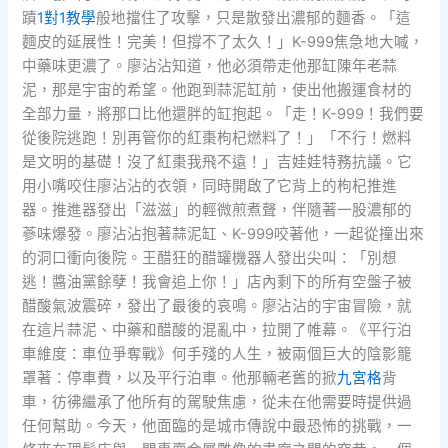
蹟
1對1教學
般地擋住了攻擊，只是散發出濃郁的麵香。「這
麵皮的延展性！完美！但撐不了太久！」K-999焦急地大喊，
中藥味更濃了。廖沾沾知道，他必須帶走他那缸陳年老蒜
泥，那是宇宙的希望。他跑到蒜泥缸前，使出他搬運食材的
全部力量，將那口比他還胖的缸抱起。「走！K-999！我們要
從後院逃跑！別再管你的紅棗枸杞燃料了！」「不行！燃料
是文明的基礎！沒了紅棗我飛不遠！」吉娃娃特務抗議。它
用小嘴咬住廖沾沾的衣領，同時開啟了它背上的枸杞推進
器。推進器發出「滋滋」的輕微煎煮聲，伴隨著一股濃郁的
蔘味爆發。廖沾沾抱著蒜泥缸、K-999咬著他，一起從撞出來
的洞口衝向後院。王醋狂的醋罐機器人發出尖叫：「別想
逃！醬油黨餘孽！我會追上你！」店內剩下的所有空盤子被
醋酸氣波震碎，發出了最後的哀鳴。廖沾沾的宇宙冒險，就
在這片蒜泥、中藥和醋酸的混亂中，拉開了帷幕。《平行泊
車維度：車位爭奪戰》何手殘的人生，被兩個巨大的陰影籠
罩著：停車費，以及平行泊車。他那輛老舊的掀
九宮格
背
車，彷彿繼承了他所有的駕駛焦慮，從未在他需要時提供過
任何幫助。今天，他面臨的是城市傳說中最恐怖的挑戰，一