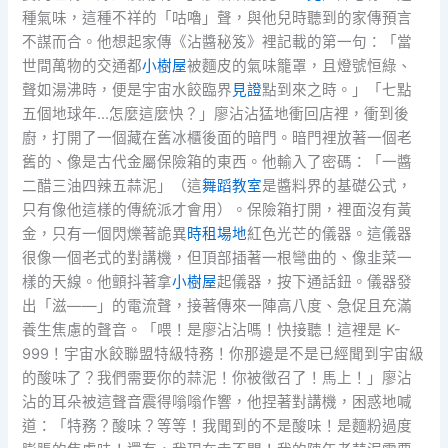
種氣味，這種不祥的「咕嚕」聲，與他兒時聽到的家傳預言
不謀而合。他想起家傳《沾醬秘笈》裡記載的第一句：「當
世間萬物的交通都
小樹屋
被麵皮的氣味籠罩，且燈號恒綠、
聲如湯沸時，便是宇宙水餃臨界
見證
點到來之時。」「七點
五個地球年…怎麼這麼快？」廖沾沾猛地衝回店裡，衝到後
廚，打開了一個藏在舊冰櫃後面的暗門。暗門裡放著一個老
舊的、像是古代金屬保險箱的東西。他輸入了密碼：「一醬
二醋三油四辣五蒜泥」（這
舞蹈教室
是醬料界的基礎公式，
只有像他這樣的傳統派才會用）。保險箱打開，裡面沒有黃
金，只有一個閃爍著詭異
時租場地
紅色光芒的儀器。這儀器
很像一個老式的對講機，但頂部插著一根彎曲的、像韭菜一
樣的天線。他顫抖著拿
小樹屋
起儀器，按下通話鈕。儀器發
出「滋——」的電流聲，接著傳來一陣高八度、急促且充滿
養生焦慮的聲音。「喂！是廖沾沾嗎！快接聽！這裡是 K-
999！宇宙水餃聯盟特級特務！你那邊是不是已經聞到宇宙級
的酸味了？我們需要你的蒜泥！你被徵召了！馬上！」廖沾
沾的耳朵被這聲音震得嗡嗡作響，他捏著對講機，困惑地喊
道：「特務？酸味？等等！我聞到的不是酸味！是麵粉過度