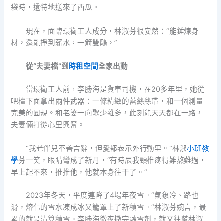
袋時，還特地送來了西瓜。
現在，面臨環衛工人成分，林淑芬很安然：“能錘煉身
材，還能掙到薪水，一箭雙鵰。”
從“夫妻檔”到
時租空間
全家出動
當環衛工人前，李勝海是貨車司機，在20多年里，她從
吧檯下面拿出兩件武器：一條精緻的蕾絲絲帶，和一個測量
完美的圓規。和老婆一向聚少離多，此刻能天天都在一路，
夫妻倆打從心里興奮。
“我老伴兒不善言辭，但愛都表示外行動里。”林淑
小班教
學
芬一笑，眼睛彎成了新月，“有時辰我頸椎疼得難熬難過，
早上起不來，推推他，他就本身往干了。”
2023年冬天，平度連降了4場年夜雪。“氣象冷、路也
滑，熔化的雪水凍成冰又籠罩上了新積雪。”林淑芬婉言，最
累的就是清算積雪。李勝海徹夜撒完融雪劑，就又往幫林淑