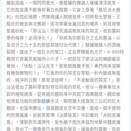
酸氣扭曲。一個閃閃發光、像醋罐的機器人緩緩漂浮進來，
它的底座還不斷噴射著白色醋霧。它身上掛著「醋狂派大勝
利」的霓虹燈牌，閃爍得讓人眼睛發疼，同時發出警報。王
醋狂的聲音再次響起，這次帶著金屬回音的嘲弄，刺耳得像
是磨砂紙。「廖沾沾！你那充滿腐敗氣味的蒜泥，是對醬料
學的侮辱！必須淨化！」「你將為你那百分之五的醬油，以
及百分之九十五的邪惡蒜頭付出代價！」醋罐機器人的頂端
裂開，露出了一個巨大的管口，正在聚積藍色光芒。K-999特
務用它穿著燕尾服的小爪子，一把抓住了廖沾沾的褲腳催促
著他。「快點！沾沾先生！那是醋酸離子炮！專門用來溶解
有機發酵物的！」「它會把你的蒜泥在零點一秒內變成無菌
的、純淨的白醋！那是浩劫啊！」「不准動我的蒜泥！」廖
沾沾發出了醬料學家對待信仰般的怒吼。他以一種專業包水
餃的極限速度，從旁邊的麵粉堆中抓起了兩團麵皮。麵皮被
他用氣功般的捏製
訪談
手法，瞬間擴大成直徑三公尺的巨大
麵皮。他猛地擲出，兩張麵皮在空中交疊，變成一個半透明
的防禦護盾。這就是家傳《沾醬秘笈》中記載的「水餃皮護
盾」，薄韌而充滿彈性。藍色離子炮光束猛烈地擊中麵皮護
盾，發出了一聲像是汽水開蓋的聲音。護盾劇烈震動，但奇