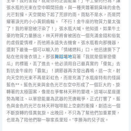
主宰！我的金錢，就是你的正面能量！」牛土豪的行為，讓
張水瓶的光束在空中瞬間扭曲，與一種夾雜著銅臭味的金色
光芒對撞。天空開始下起了荒謬的雨。雨點不是水，而是閃
耀著淚光的小小黃銅齒輪。「不行！金牛座的物質力量太強
了！我的單戀被汙染了！」張水瓶大喊。他知道，如果牛土
豪的物質力量勝出，林天秤將會被困在一個充滿金錢和俗氣
的虛假愛情裡，而他將永遠失去機會。張水瓶看向那機器，
還剩下最後一個可以輸入的「情緒燃料」口。他迅速撕下了
貼在他背後衣領上，那張
舞蹈場地
寫著「我就是個單戀傻
瓜」的標籤，丟了進去。他必須用自己最真實的「傻氣」去
對抗金牛座的「霸氣」！調節器再次發出轟鳴，這一次，射
向天空的光束不再是彩虹色，而是充滿了水瓶座特有的怪誕
藍色**。藍色光束與金色光芒在空中形成了一個巨大的、旋
轉著的太極圖案，像是在爭奪林天秤的靈魂。這場以星座運
勢為賭注、以單戀能量為武器的荒唐戰爭，正式打響了。藍
色與金色的光芒在林天秤咖啡館上空劇烈衝撞，創造出一個
不斷旋轉的怪異氣旋。出晚回，不只為了幫他們加重累贅，
也是為了陪他們聊一聊家長里短。”李勝海的兒子說。