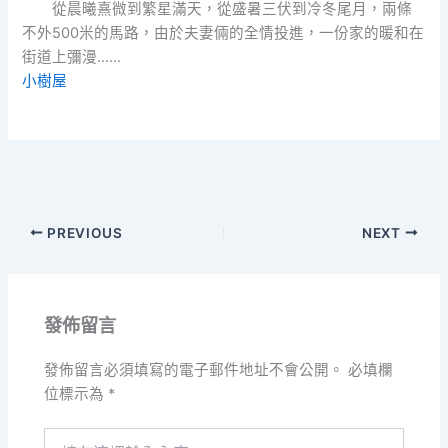
從晨曦熹微到繁星滿天，從盛暑三伏到冷冬尾月，兩條
不外500米的馬路，由於夫妻倆的全情投進，一份家的暖和在
街道上彌漫……
小樹屋
PREVIOUS
NEXT
發佈留言
發佈留言必須填寫的電子郵件地址不會公開。
必填欄
位標示為
*
請