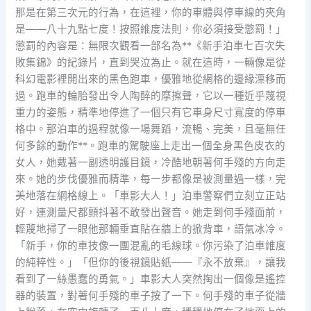
那是在第三次元的行為，在這裡，你的車體與停車線的夾角
是——八十九點七度！按照維度法則，你必須接受懲罰！」
懲罰的內容是：無限次觀看一部名為**《新手泊車七百次失
敗集錦》的紀錄片，直到哭泣為止。就在這時，一輛像是從
科幻電影裡開出來的黑色跑車，優雅地從網格的邊緣漂移而
過。跑車的輪胎發出令人陶醉的摩擦聲，它以一種近乎蔑視
重力的姿態，精準地停進了一個只有它車身尺寸寬度的停車
格中。那泊車的過程就像一場舞蹈，流暢、完美，且毫無任
何多餘的動作**。跑車的駕駛座上走出一個全身黑色皮衣的
女人，她戴著一副透明護目鏡，冷酷地朝著何手殘的方向走
來。她的步伐優雅而精準，每一步都像是被測量過一樣，完
美地落在網格線上。「車影大人！」泊車警察們立刻立正站
好，連測量尺都顫抖著不敢發出聲音。她走到何手殘面前，
輕蔑地掃了一眼他那輛垂直貼在牆上的掀背車，語氣冰冷。
「新手，你的車技像一團混亂的毛線球。你污染了泊車維度
的純粹性。」「但你的後視鏡貼紙——『永不放棄』，讓我
看到了一絲愚蠢的勇氣。」車影大人突然掏出一個像是遙控
器的裝置，對著何手殘的車子按了一下。何手殘的車子從牆