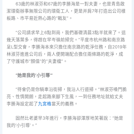
63歲的林淑芬和67歲的李勝海是一對夫妻，也是青島啟
潔環衛辦事無限公司的環衛工人，更是并肩7年打造出公司樣
板路、市平易近熱心路的“戰友”。
“公司請求早上6點到崗，我們基礎清晨3點半就來了。這
幾天落葉多，得趕在早岑嶺前掃完。”平度市杭州路和南京路
呈L型交會，李勝海本來只擔任南京路的乾淨任務，自2019年
林淑芬進進公司后，兩人便開端配合擔任兩條路的乾淨，成
了守護城市“顏值”的“夫妻檔”。
“她是我的‘小引導’”
“待會仍是你騎車沿街掃，我沿人行道掃。”林淑芬嗓門脆
亮、性情開朗，走起路來腳下生風，一到任務地址就給丈夫
李勝海設定起了
九宮格
當天的義務。
固然比老婆早3年進行，李勝海卻渾厚地笑著說：“她是
我的‘小引導’。”