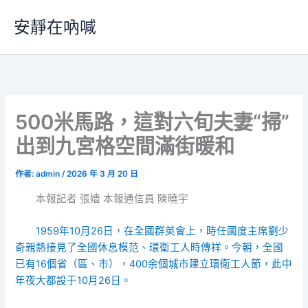
跳
安靜在吶喊
至
主
要
內
容
500米馬路，這對六旬夫妻“掃”
出到九宮格空間滿街暖和
作者:
admin
/
2026 年 3 月 20 日
本報記者 張嬙 本報通信員 陳曉宇
1959年10月26日，在全國群英會上，時任國度主席劉少
奇親熱接見了全國休息模范、環衛工人時傳祥。今朝，全國
已有16個省（區、市），400余個城市建立環衛工人節，此中
年夜大都設于10月26日。