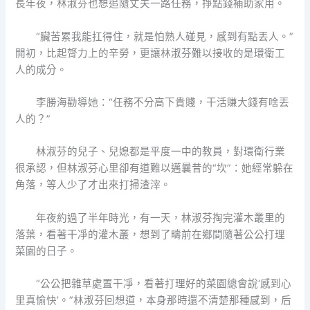
長年夜，林淑芬也想追隨丈夫一路任務，掙點錢補助家用。
“臟苦累我能扛得住，就是怕熟人碰見，感到有點丟人。”
開初，比起膂力上的辛勞，更讓林淑芬難以接收的是環衛工
人的成分。
李勝海勸導她：“任務不分高下貴賤，干活賺大錢有啥丟
人的？”
林淑芬的兒子、兒媳都是平度一中的教員，對環衛行業
很承認，但林淑芬心里卻有道難以邁曩昔的“坎”：她經常躲在
角落，等人少了才出來打掃渣滓。
年夜約過了半年時光，有一天，林淑芬掏完灌木叢里的
落葉，看著干凈的灌木叢，想到了疇前在鄉間隨著公公打理
菜園的日子。
“公公把雜草處置干凈，看著打理好的菜園總會說‘感到心
里真愉快’。”林淑芬回想道，本身那時還不清楚那種感到，后