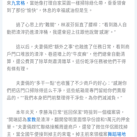
來
九宮格
，當她像打理自家菜園一樣掃除綠化帶，垂垂領會
到了那份“愉快”，休息的幸福感油但是生。
過了心思上的“難關”，林淑芬挺直了腰桿：“看到路人自
動把渣滓扔進渣滓桶，我還會迎上往跟他說聲‘感謝’。”
這以后，夫妻倆把“額外之事”也融進了任務日常，看到商
戶門口堆放的渣滓、巷道墻上的“牛皮癬”，他們總會自動清
算，還公費買了除草劑肅清雜草。這份乾淨任務被他們干得
有條有理。
夫妻倆的“多干一點”也收獲了不少商戶的好心：“感謝你
們把店門口掃除得這么干凈，這些紙箱是專門留給你們賣廢
品的。”“我們本身把門前整理得干凈些，為你們減減負。”
本年炎天，李勝海日常“巡回保潔”時撿到一個檔案袋，
“開端認為
家教
是渣滓，翻開發明里面懷孕份證和1萬元的押金
單。”夫妻倆趕忙聯絡接觸周邊商戶，還發了微信伴侶圈找掉
主，當全國午便接到掉主的來電。掉主前來領檔案
舞蹈場地