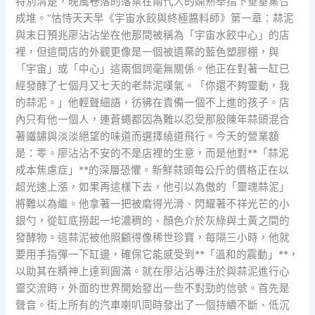
特別清楚，晚風卷落的落葉在兩代人的嫻熟舉措下垂垂集合
成堆。“怙恃天天早《宇宙水餃與終極醬料師》第一章：蒜泥
與末日預兆廖沾沾坐在他那間被稱為「宇宙水餃中心」的店
裡，但這間店的外觀更像是一個被遺棄的藍色塑膠棚，與
「宇宙」或「中心」這兩個詞毫無關係。他正在對著一缸已
經發酵了七個月又七天的老蒜泥嘆氣。「你還不夠靈動，我
的蒜泥。」他輕聲細語，彷彿在責備一個不上進的孩子。店
內只有他一個人，連蒼蠅都因為難以忍受那股陳年蒜頭混合
著鐵鏽與淡淡絕望的味道而選擇繞道飛行。今天的營業額
是：零。廖沾沾不安的不是店裡的生意，而是他對**「蒜泥
成本焦慮症」**的深層恐懼。新鮮蒜頭每公斤的價格正在以
超光速上漲，如果再這樣下去，他引以為傲的「靈魂蒜泥」
將難以為繼。他拿著一把被磨得光滑、閃耀著不祥光芒的小
銀勺，從缸底撈起一坨濃稠的、顏色介於灰綠與土黃之間的
發酵物。這蒜泥被他照顧得像稀世珍寶，每隔三小時，他就
要用手指彈一下缸邊，確保它能感受到**「溫和的震動」**，
以助其在精神上達到圓滿。就在廖沾沾專注於與蒜泥進行心
靈交流時，外面的世界開始發出一些不對勁的信號。首先是
聲音。街上所有的汽車喇叭同時發出了一個持續不斷、低沉