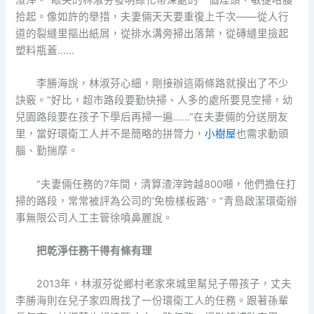
拾起。像如許的舉措，夫妻倆天天要重復上千次——從人行
道的裂縫里摳出紙屑，從排水溝旁掃出落葉，從磚縫里撿起
塑料瓶蓋……
李勝海說，林淑芬心細，剛接辦這兩條路就摸出了不少
訣竅。“好比，超市路段要勤快掃、人多的處所要見空掃，幼
兒園路段要在孩子下學后再掃一遍……”在夫妻倆的分送朋友
里，當好環衛工人并不是簡略的拼膂力，
小樹屋
也需求動頭
腦、勤揣摩。
“夫妻倆任務的7年間，清算渣滓跨越800噸，他們擔任打
掃的路段，常常被評為公司的‘免檢樣板路’。”青島啟潔環衛辦
事無限公司人工主管徐噴鼻麗說。
把乾淨任務干得有條有理
2013年，林淑芬從鄉村老家來城里幫兒子帶孩子，丈夫
李勝海則在兒子家四周找了一份環衛工人的任務。跟著孫輩