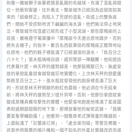
則像一團被獅子座暴君隨意亂踢的毛線球，充滿了混亂與錯
位。他衝到窗邊，往外看去。整座城市已經因為這個突如其
來的「超級修正」而陷入了荒謬的混亂。街道上的雙魚座
們，開始不受控制地流下鹹鹹的海水淚，他們無法停止地哭
泣，導致城市低窪處已經形成了小型潟湖。那些摩羯座的上
班族，嚴格遵守著廣播中「摩羯座今天適合原地踏步，否則
將失去襪子」的指令。數百名西裝筆挺的摩羯座正整齊地站
在原地，他們的鞋子裡裝滿了已經潮濕的淚水。「負百分之
八十七？」張水瓶喃喃自語，感到胃部一陣翻騰，他知道這
代表著什麼。林天秤的運勢越差，他那股積壓已久、無處安
放的單戀能量就會越發瘋狂地實體化。上次林天秤的戀愛運
勢跌至百分之二十，張水瓶就發現他的廚房裡長滿了巨大
的、形狀是林天秤側臉的粉紅色蘑菇。他必須在今天結束
前，將林天秤的運勢至少提升到零。否則，他那份單戀就會
變成某種具備攻擊性的實體。他緊張地跑進他堆滿了星座圖
表和過期甜甜圈的地下室，那裡放著他的秘密武器。「我需
要星象學輔助儀！」他衝到一個像是老式彈珠臺的機器前，
上面貼滿了「巨蟹座已哭」、「處女座勿碰」等警告標籤。
這是他用廢棄的唱片機和一個不知名的外星計算器改造而成